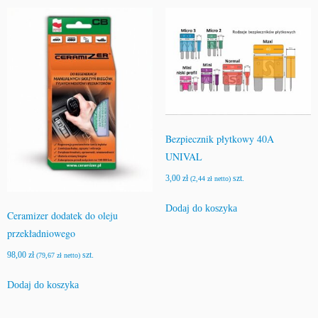
popularności
Bezpiecznik płytkowy 40A
UNIVAL
3,00
zł
szt.
(
2,44
zł
netto)
Dodaj do koszyka
Ceramizer dodatek do oleju
przekładniowego
98,00
zł
szt.
(
79,67
zł
netto)
Dodaj do koszyka