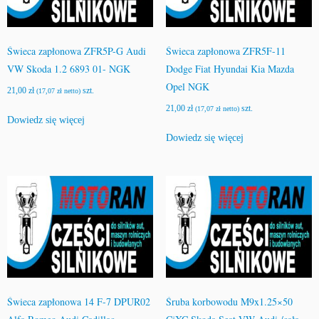
Świeca zapłonowa ZFR5P-G Audi
Świeca zapłonowa ZFR5F-11
VW Skoda 1.2 6893 01- NGK
Dodge Fiat Hyundai Kia Mazda
Opel NGK
21,00
zł
szt.
(
17,07
zł
netto)
21,00
zł
szt.
(
17,07
zł
netto)
Dowiedz się więcej
Dowiedz się więcej
Świeca zapłonowa 14 F-7 DPUR02
Śruba korbowodu M9x1.25×50