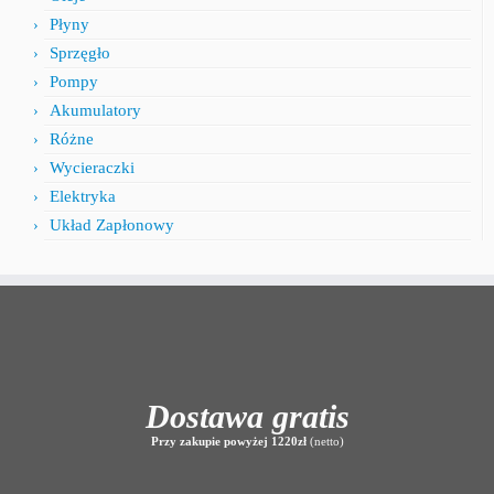
Płyny
Sprzęgło
Pompy
Akumulatory
Różne
Wycieraczki
Elektryka
Układ Zapłonowy
Dostawa gratis
Przy zakupie powyżej 1220zł
(netto)