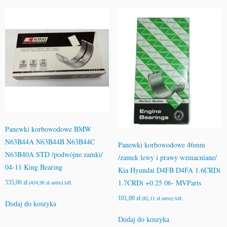
Panewki korbowodowe BMW
N63B44A N63B44B N63B44C
Panewki korbowodowe 46mm
N63B40A STD /podwójne zamki/
/zamek lewy i prawy wzmacniane/
04-11 King Bearing
Kia Hyundai D4FB D4FA 1.6CRDi
1.7CRDi +0.25 06- MVParts
535,00
zł
szt.
(
434,96
zł
netto)
101,00
zł
szt.
(
82,11
zł
netto)
Dodaj do koszyka
Dodaj do koszyka