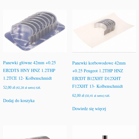
Panewki główne 42mm +0.25
Panewki korbowodowe 42mm
EB2DTS HNY HNZ 1.2THP
+0.25 Peugeot 1.2THP HNZ
1.2TCE 12- Kolbenschmidt
EB2DT B12XHT D12XHT
F12XHT 13- Kolbenschmidt
52,00
zł
szt.
(
42,28
zł
netto)
62,00
zł
szt.
(
50,41
zł
netto)
Dodaj do koszyka
Dowiedz się więcej