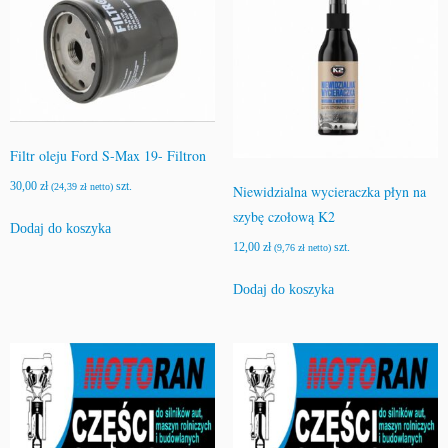
Filtr oleju Ford S-Max 19- Filtron
30,00
zł
szt.
(
24,39
zł
netto)
Niewidzialna wycieraczka płyn na
szybę czołową K2
Dodaj do koszyka
12,00
zł
szt.
(
9,76
zł
netto)
Dodaj do koszyka