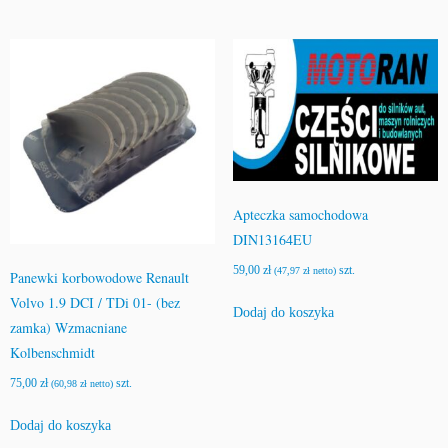
Apteczka samochodowa
DIN13164EU
59,00
zł
szt.
(
47,97
zł
netto)
Panewki korbowodowe Renault
Volvo 1.9 DCI / TDi 01- (bez
Dodaj do koszyka
zamka) Wzmacniane
Kolbenschmidt
75,00
zł
szt.
(
60,98
zł
netto)
Dodaj do koszyka