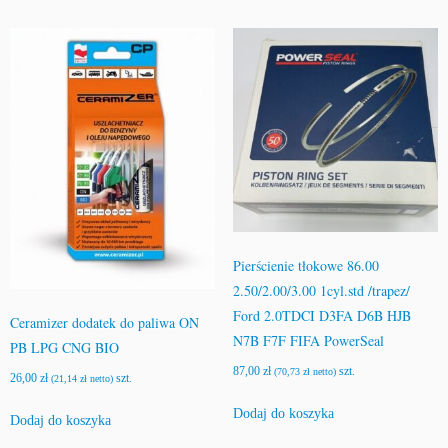
Pierścienie tłokowe 86.00
2.50/2.00/3.00 1cyl.std /trapez/
Ford 2.0TDCI D3FA D6B HJB
Ceramizer dodatek do paliwa ON
N7B F7F FIFA PowerSeal
PB LPG CNG BIO
87,00
zł
szt.
(
70,73
zł
netto)
26,00
zł
szt.
(
21,14
zł
netto)
Dodaj do koszyka
Dodaj do koszyka