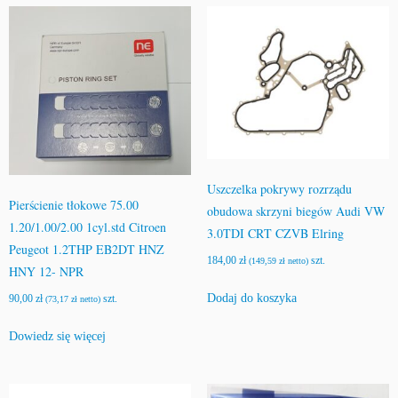
Uszczelka pokrywy rozrządu
Pierścienie tłokowe 75.00
obudowa skrzyni biegów Audi VW
1.20/1.00/2.00 1cyl.std Citroen
3.0TDI CRT CZVB Elring
Peugeot 1.2THP EB2DT HNZ
184,00
zł
szt.
(
149,59
zł
netto)
HNY 12- NPR
Dodaj do koszyka
90,00
zł
szt.
(
73,17
zł
netto)
Dowiedz się więcej