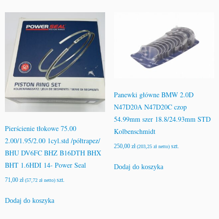
Panewki główne BMW 2.0D
N47D20A N47D20C czop
54.99mm szer 18.8/24.93mm STD
Pierścienie tłokowe 75.00
Kolbenschmidt
2.00/1.95/2.00 1cyl.std /półtrapez/
250,00
zł
szt.
(
203,25
zł
netto)
BHU DV6FC BHZ B16DTH BHX
BHT 1.6HDI 14- Power Seal
Dodaj do koszyka
71,00
zł
szt.
(
57,72
zł
netto)
Dodaj do koszyka