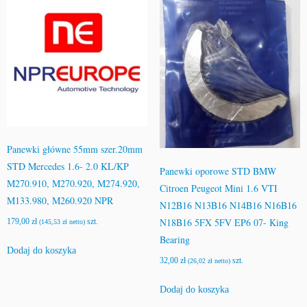
Panewki główne 55mm szer.20mm
STD Mercedes 1.6- 2.0 KL/KP
Panewki oporowe STD BMW
M270.910, M270.920, M274.920,
Citroen Peugeot Mini 1.6 VTI
M133.980, M260.920 NPR
N12B16 N13B16 N14B16 N16B16
N18B16 5FX 5FV EP6 07- King
179,00
zł
szt.
(
145,53
zł
netto)
Bearing
Dodaj do koszyka
32,00
zł
szt.
(
26,02
zł
netto)
Dodaj do koszyka