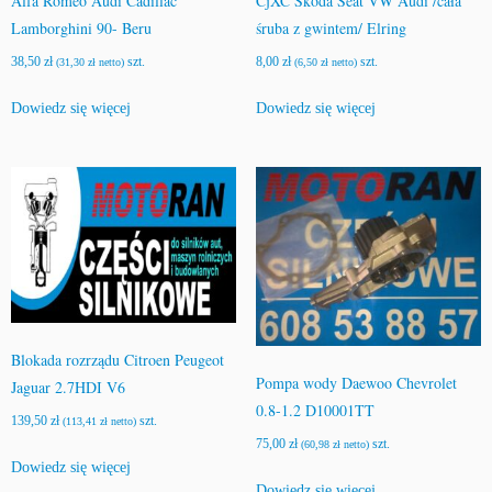
Alfa Romeo Audi Cadillac
CjXC Skoda Seat VW Audi /cała
Lamborghini 90- Beru
śruba z gwintem/ Elring
38,50
zł
szt.
8,00
zł
szt.
(
31,30
zł
netto)
(
6,50
zł
netto)
Dowiedz się więcej
Dowiedz się więcej
Blokada rozrządu Citroen Peugeot
Pompa wody Daewoo Chevrolet
Jaguar 2.7HDI V6
0.8-1.2 D10001TT
139,50
zł
szt.
(
113,41
zł
netto)
75,00
zł
szt.
(
60,98
zł
netto)
Dowiedz się więcej
Dowiedz się więcej