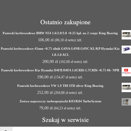
Ostatnio zakupione
Panewki korbowodowe BMW N54 1.6/2.0/3.0 +0.25 kpl. na 2 czopy King Bearing
106,00
zł
szt.
(
86,18
zł
netto)
Panewki korbowodowe 45mm +0.75 silnik G4NA G4NB G4NC KL/KP Hyundai Kia
1.8-2.0 ACL
200,00
zł
szt.
(
162,60
zł
netto)
Panewki korbowodowe Kia Hyundai D4FB D4FA 1.6CRDi 1.7CRDi +0.75 06- NPR
190,00
zł
szt.
(
154,47
zł
netto)
Panewki korbowodowe VW 1.9 TDI STD silver King Bearing
252,00
zł
szt.
(
204,88
zł
netto)
Zestwa naprawczy turbosprężarki K03/K04 TurboSystem
79,00
zł
szt.
(
64,23
zł
netto)
Szukaj w serwisie