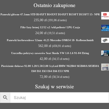
Ostatnio zakupione
Panewki główne 47.1mm STD B14XFT B14XNT D14XFT B15SFT D15SFT 15- NPR
235,00
zł
(
191,06
zł
netto)
Filtr fazy lotnej 12/12 x2 /wkł.poliestr/ LPG Czaja
24,00
zł
(
19,51
zł
netto)
Panewki korbowodowe 52mm +0.25 Mercedes OM654 18- Kolbenschmidt
562,00
zł
(
456,91
zł
netto)
Uszczelka pokrywy zaworów Seat Skoda VW 1.0-1.6 91-04 Elring
42,00
zł
(
34,15
zł
netto)
Pierścienie tłokowe 92.00 1.20/1.50/2.00 1cyl.std BMW N62B44 S65B40A S85B50A
E60 E61 E63 E64 E66 E53 NPR
72,00
zł
(
58,54
zł
netto)
Szukaj w serwisie