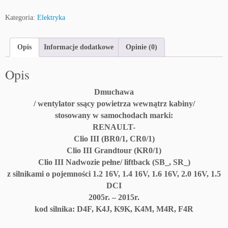
D
Kategoria:
Elektryka
m
u
c
Opis
Informacje dodatkowe
Opinie (0)
h
a
Opis
w
a
Dmuchawa
R
/ wentylator ssący powietrza wewnątrz kabiny/
e
stosowany w samochodach marki:
n
RENAULT-
a
Clio III (BR0/1, CR0/1)
u
Clio III Grandtour (KR0/1)
l
Clio III Nadwozie pełne/ liftback (SB_, SR_)
t
z silnikami o pojemności 1.2 16V, 1.4 16V, 1.6 16V, 2.0 16V, 1.5
C
DCI
l
2005r. – 2015r.
i
kod silnika: D4F, K4J, K9K, K4M, M4R, F4R
o
I