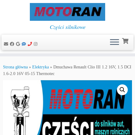
Części silnikowe
Przejdź
do
Strona główna
»
Elektryka
»
Dmuchawa Renault Clio III 1.2 16V, 1.5 DCI
treści
1.6-2.0 16V 05-15 Thermotec