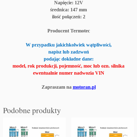
I
Napięcie: 12V
I
średnica: 147 mm
1.
ilość połączeń: 2
2
1
Producent Termotec
6
V,
W przypadku jakichkolwiek wątpliwości,
1.
napisz lub zadzwoń
5
podając dokładne dane:
D
model, rok produkcji, pojemność, moc lub ozn. silnika
C
ewentualnie numer nadwozia VIN
I
1.
Zapraszam na
motoran.pl
6
-
2.
Podobne produkty
0
1
6
V
0