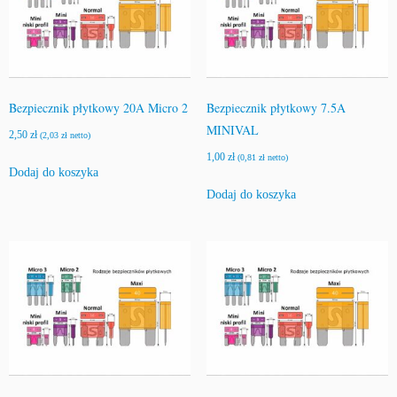
5
-
1
5
T
Bezpiecznik płytkowy 20A Micro 2
Bezpiecznik płytkowy 7.5A
h
MINIVAL
e
2,50
zł
(
2,03
zł
netto)
r
1,00
zł
(
0,81
zł
netto)
Dodaj do koszyka
m
o
Dodaj do koszyka
t
e
c