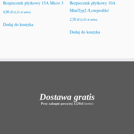
Bezpiecznik płytkowy 15A Micro 3
Bezpiecznik płytkowy 10A
MiniTyp2 /Lowprofile/
4,00
zł
(
3,25
zł
netto)
2,50
zł
(
2,03
zł
netto)
Dodaj do koszyka
Dodaj do koszyka
Dostawa gratis
Przy zakupie powyżej 1220zł
(netto)