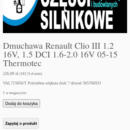
Dmuchawa Renault Clio III 1.2
16V, 1.5 DCI 1.6-2.0 16V 05-15
Thermotec
226,00
zł
(
183,74
zł
netto)
VAL715056/T Potrzebna większa ilość ? dzwoń 505766933
1 w magazynie
i
Dodaj do koszyka
l
o
ś
ć