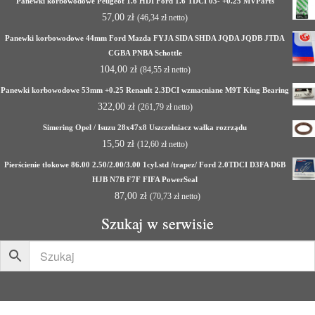
Panewki korbowodowe Peugeot 1.6 HDI Ford 1.6 TDCI 03- +0.25 MVParts
57,00
zł
(
46,34
zł
netto)
Panewki korbowodowe 44mm Ford Mazda FYJA SIDA SHDA JQDA JQDB JTDA
CGBA PNBA Schottle
104,00
zł
(
84,55
zł
netto)
Panewki korbowodowe 53mm +0.25 Renault 2.3DCI wzmacniane M9T King Bearing
322,00
zł
(
261,79
zł
netto)
Simering Opel / Isuzu 28x47x8 Uszczelniacz wałka rozrządu
15,50
zł
(
12,60
zł
netto)
Pierścienie tłokowe 86.00 2.50/2.00/3.00 1cyl.std /trapez/ Ford 2.0TDCI D3FA D6B
HJB N7B F7F FIFA PowerSeal
87,00
zł
(
70,73
zł
netto)
Szukaj w serwisie