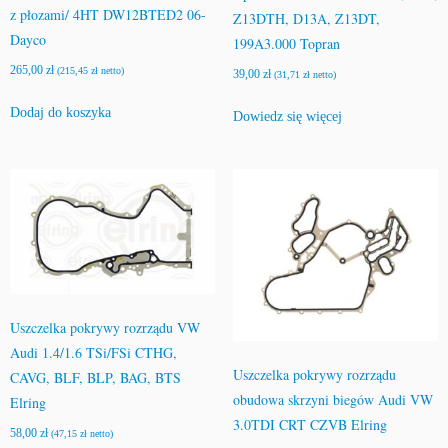
z płozami/ 4HT DW12BTED2 06-
Z13DTH, D13A, Z13DT,
Dayco
199A3.000 Topran
265,00
zł
(
215,45
zł
netto)
39,00
zł
(
31,71
zł
netto)
Dodaj do koszyka
Dowiedz się więcej
Uszczelka pokrywy rozrządu VW
Audi 1.4/1.6 TSi/FSi CTHG,
Uszczelka pokrywy rozrządu
CAVG, BLF, BLP, BAG, BTS
obudowa skrzyni biegów Audi VW
Elring
3.0TDI CRT CZVB Elring
58,00
zł
(
47,15
zł
netto)