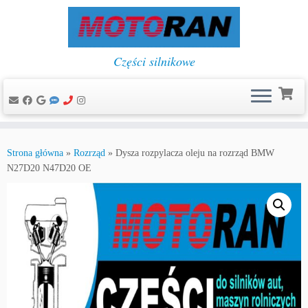
Części silnikowe
Przejdź
do
Strona główna
»
Rozrząd
»
Dysza rozpylacza oleju na rozrząd BMW
treści
N27D20 N47D20 OE