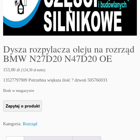
Dysza rozpylacza oleju na rozrząd
BMW N27D20 N47D20 OE
153,00
zł
(
124,39
zł
netto)
13527797909 Potrzebna większa ilość ? dzwoń 505766933
Brak w magazynie
Kategoria:
Rozrząd