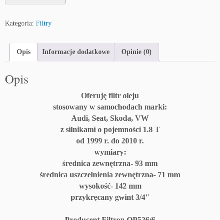
F
i
Kategoria:
Filtry
l
t
r
Opis
Informacje dodatkowe
Opinie (0)
o
l
Opis
e
j
Oferuję filtr oleju
u
stosowany w samochodach marki:
A
Audi, Seat, Skoda, VW
u
z silnikami o pojemności 1.8 T
d
od 1999 r. do 2010 r.
i
wymiary:
S
średnica zewnętrzna- 93 mm
e
średnica uszczelnienia zewnętrzna- 71 mm
a
wysokość- 142 mm
t
przykręcany gwint 3/4″
S
k
Producent Filtron OP526/6