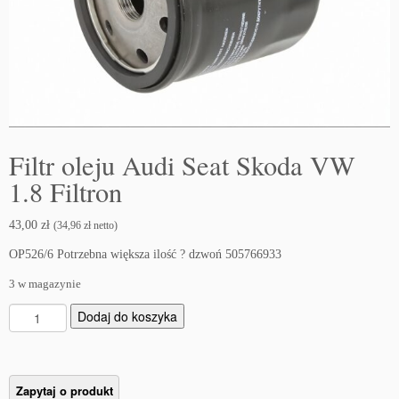
Filtr oleju Audi Seat Skoda VW
1.8 Filtron
43,00
zł
(
34,96
zł
netto)
OP526/6 Potrzebna większa ilość ? dzwoń 505766933
3 w magazynie
i
Dodaj do koszyka
l
o
ś
ć