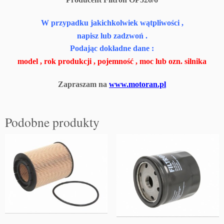
o
d
W przypadku jakichkolwiek wątpliwości ,
a
napisz lub zadzwoń .
V
W
Podając dokładne dane :
1.
model , rok produkcji , pojemność , moc lub ozn. silnika
8
F
Zapraszam na
www.motoran.pl
i
l
t
Podobne produkty
r
o
n