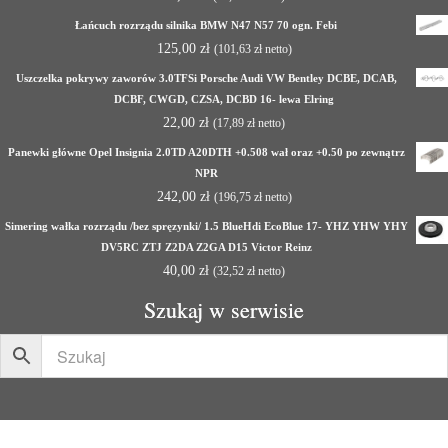
Łańcuch rozrządu silnika BMW N47 N57 70 ogn. Febi
125,00
zł
(
101,63
zł
netto)
Uszczelka pokrywy zaworów 3.0TFSi Porsche Audi VW Bentley DCBE, DCAB,
DCBF, CWGD, CZSA, DCBD 16- lewa Elring
22,00
zł
(
17,89
zł
netto)
Panewki główne Opel Insignia 2.0TD A20DTH +0.508 wał oraz +0.50 po zewnątrz
NPR
242,00
zł
(
196,75
zł
netto)
Simering wałka rozrządu /bez spręzynki/ 1.5 BlueHdi EcoBlue 17- YHZ YHW YHY
DV5RC ZTJ Z2DA Z2GA D15 Victor Reinz
40,00
zł
(
32,52
zł
netto)
Szukaj w serwisie