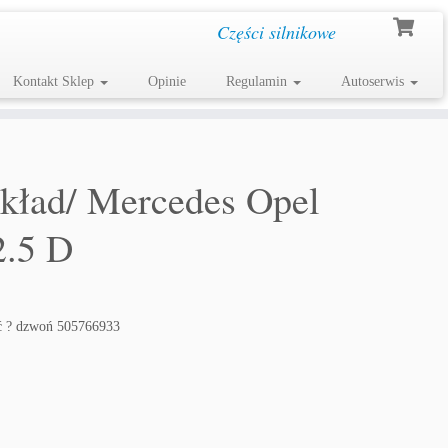
Części silnikowe
Kontakt Sklep
Opinie
Regulamin
Autoserwis
/wkład/ Mercedes Opel
2.5 D
ść ? dzwoń 505766933