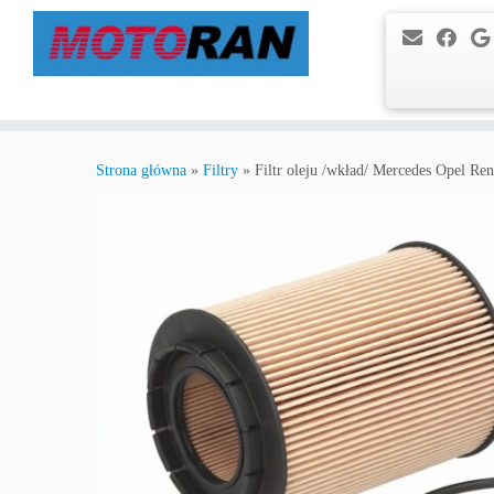
Przejdź
do
Strona główna
»
Filtry
»
Filtr oleju /wkład/ Mercedes Opel Ren
treści