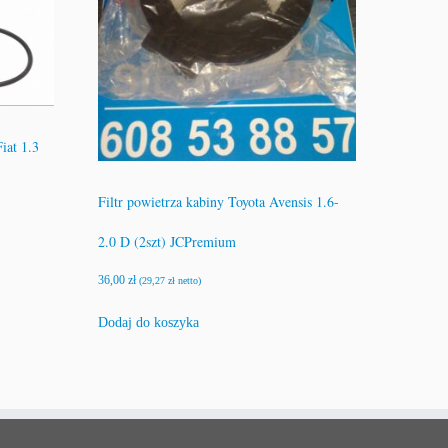
iat 1.3
Filtr powietrza kabiny Toyota Avensis 1.6-
2.0 D (2szt) JCPremium
36,00
zł
(
29,27
zł
netto)
Dodaj do koszyka