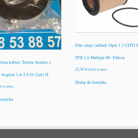
Filtr oleju (wkład) Opel 1.3 CDTI F
JTD 1.6 Multijet 08- Filtron
etrza kabiny Toyota Avensis z
22,50
zł
(
18,29
zł
netto)
weglem 1.6-2.0 D (2szt) H
Dodaj do koszyka
,33
zł
netto)
koszyka