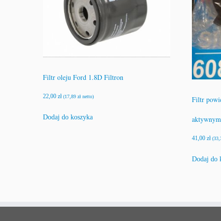
Filtr oleju Ford 1.8D Filtron
22,00
zł
(
17,89
zł
netto)
Filtr powi
Dodaj do koszyka
aktywnym 
41,00
zł
(
33
Dodaj do 