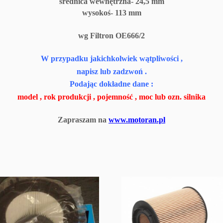
średnica wewnętrzna- 24,5 mm
wysokoś- 113 mm
wg Filtron OE666/2
W przypadku jakichkolwiek wątpliwości ,
napisz lub zadzwoń .
Podając dokładne dane :
model , rok produkcji , pojemność , moc lub ozn. silnika
Zapraszam na
www.motoran.pl