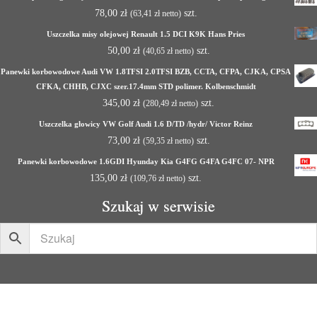
78,00
zł
szt.
(
63,41
zł
netto)
Uszczelka misy olejowej Renault 1.5 DCI K9K Hans Pries
50,00
zł
szt.
(
40,65
zł
netto)
Panewki korbowodowe Audi VW 1.8TFSI 2.0TFSI BZB, CCTA, CFPA, CJKA, CPSA
CFKA, CHHB, CJXC szer.17.4mm STD polimer. Kolbenschmidt
345,00
zł
szt.
(
280,49
zł
netto)
Uszczelka głowicy VW Golf Audi 1.6 D/TD /hydr/ Victor Reinz
73,00
zł
szt.
(
59,35
zł
netto)
Panewki korbowodowe 1.6GDI Hyunday Kia G4FG G4FA G4FC 07- NPR
135,00
zł
szt.
(
109,76
zł
netto)
Szukaj w serwisie