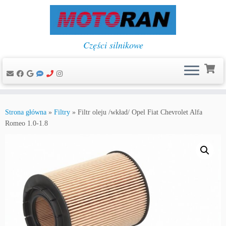
Części silnikowe
Przejdź
do
Strona główna
»
Filtry
»
Filtr oleju /wkład/ Opel Fiat Chevrolet Alfa
treści
Romeo 1.0-1.8