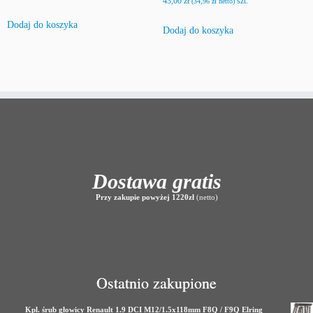
43,00
zł
szt.
(
34,96
zł
netto)
Dodaj do koszyka
Dodaj do koszyka
Dostawa gratis
Przy zakupie powyżej 1220zł
(netto)
Ostatnio zakupione
Kpl. śrub głowicy Renault 1.9 DCI M12/1.5x118mm F8Q / F9Q Elring