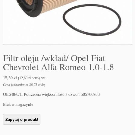
Filtr oleju /wkład/ Opel Fiat
Chevrolet Alfa Romeo 1.0-1.8
15,50
zł
szt.
(
12,60
zł
netto)
Cena jednostkowa
38,75
zł
/
kg
OE648/6/H Potrzebna większa ilość ? dzwoń 505766933
Brak w magazynie