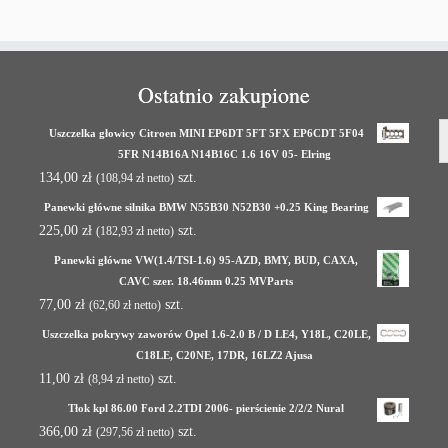
Ostatnio zakupione
Uszczelka głowicy Citroen MINI EP6DT 5FT 5FX EP6CDT 5F04
5FR N14B16A N14B16C 1.6 16V 05- Elring
134,00
zł
szt.
(
108,94
zł
netto)
Panewki główne silnika BMW N55B30 N52B30 +0.25 King Bearing
225,00
zł
szt.
(
182,93
zł
netto)
Panewki główne VW(1.4/TSI-1.6) 95-AZD, BMY, BUD, CAXA,
CAVC szer. 18.46mm 0.25 MVParts
77,00
zł
szt.
(
62,60
zł
netto)
Uszczelka pokrywy zaworów Opel 1.6-2.0 B / D LE4, Y18L, C20LE,
C18LE, C20NE, 17DR, 16LZ2 Ajusa
11,00
zł
szt.
(
8,94
zł
netto)
Tłok kpl 86.00 Ford 2.2TDI 2006- pierścienie 2/2/2 Nural
366,00
zł
szt.
(
297,56
zł
netto)