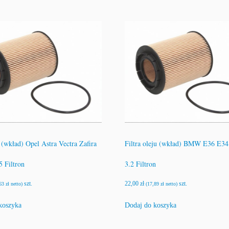
u (wkład) Opel Astra Vectra Zafira
Filtra oleju (wkład) BMW E36 E34
5 Filtron
3.2 Filtron
szt.
22,00
zł
szt.
,63
zł
netto)
(
17,89
zł
netto)
koszyka
Dodaj do koszyka