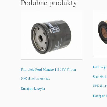
Podobne produkty
Filtr olej
Filtr oleju Ford Mondeo 1.8 16V Filtron
Saab 94-1
24,00
zł
szt.
(
19,51
zł
netto)
18,00
zł
(
14
Dodaj do koszyka
Dodaj do 