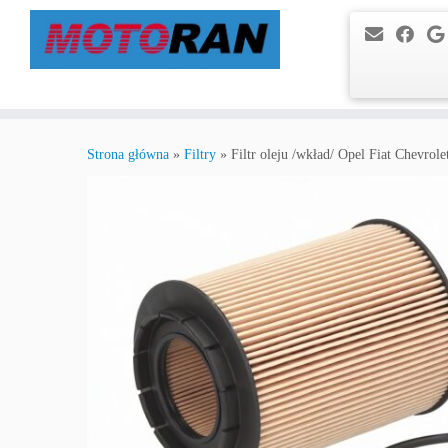
Przejdź
do
Strona główna
»
Filtry
»
Filtr oleju /wkład/ Opel Fiat Chevrol
treści