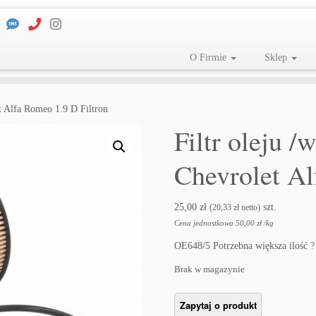
O Firmie
Sklep
et Alfa Romeo 1.9 D Filtron
Filtr oleju /
Chevrolet Al
25,00
zł
szt.
(
20,33
zł
netto)
Cena jednostkowa
50,00
zł
/
kg
OE648/5 Potrzebna większa ilość 
Brak w magazynie