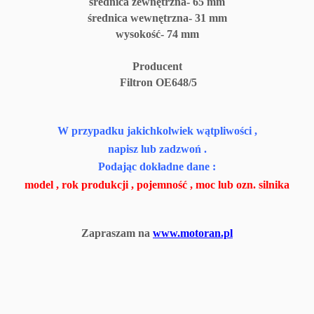
średnica zewnętrzna- 65 mm
średnica wewnętrzna- 31 mm
wysokość- 74 mm
Producent
Filtron OE648/5
W przypadku jakichkolwiek wątpliwości ,
napisz lub zadzwoń .
Podając dokładne dane :
model , rok produkcji , pojemność , moc lub ozn. silnika
Zapraszam na
www.motoran.pl