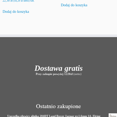
22,50
zł
szt.
(
18,29
zł
netto)
Dodaj do koszyka
Dodaj do koszyka
Dostawa gratis
Przy zakupie powyżej 1220zł
(netto)
Ostatnio zakupione
Uszczelka głowicy silnika 204DT Land Rover Jaguar gr.1.6mm 14- Elring