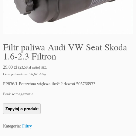
Filtr paliwa Audi VW Seat Skoda
1.6-2.3 Filtron
29,00
zł
szt.
(
23,58
zł
netto)
Cena jednostkowa
96,67
zł
/
kg
PP836/1 Potrzebna większa ilość ? dzwoń 505766933
Brak w magazynie
Kategoria:
Filtry