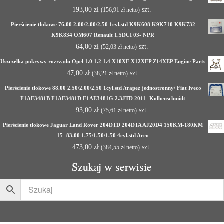
193,00
zł
szt.
(
156,91
zł
netto)
Pierścienie tłokowe 76.00 2.00/2.00/2.50 1cyl.std K9K608 K9K710 K9K732
K9K834 OM607 Renault 1.5DCI 03- NPR
64,00
zł
szt.
(
52,03
zł
netto)
Uszczelka pokrywy rozrządu Opel 1.0 1.2 1.4 X10XE X12XEP Z14XEP Engine Parts
47,00
zł
szt.
(
38,21
zł
netto)
Pierścienie tłokowe 88.00 2.50/2.00/2.50 1cyl.std /trapez jednostronny/ Fiat Iveco
F1AE3481B F1AE3481D F1AE3481G 2.3JTD 2011- Kolbenschmidt
93,00
zł
szt.
(
75,61
zł
netto)
Pierścienie tłokowe Jaguar Land Rover 204DTD 204DTA AJ20D4 150KM-180KM
15- 83.00 1.75/1.50/1.50 4cyl.std Arco
473,00
zł
szt.
(
384,55
zł
netto)
Szukaj w serwisie