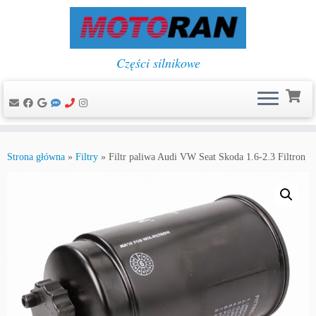
Części silnikowe
Przejdź
do
Strona główna
»
Filtry
»
Filtr paliwa Audi VW Seat Skoda 1.6-2.3 Filtron
treści