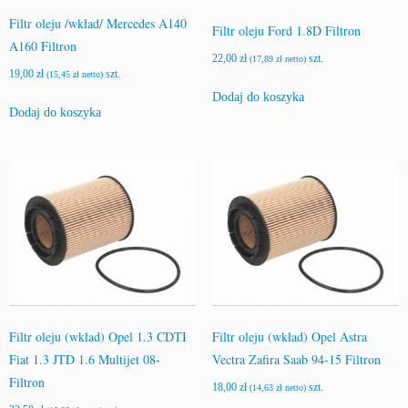
Filtr oleju /wkład/ Mercedes A140
Filtr oleju Ford 1.8D Filtron
A160 Filtron
22,00
zł
szt.
(
17,89
zł
netto)
19,00
zł
szt.
(
15,45
zł
netto)
Dodaj do koszyka
Dodaj do koszyka
Filtr oleju (wkład) Opel 1.3 CDTI
Filtr oleju (wkład) Opel Astra
Fiat 1.3 JTD 1.6 Multijet 08-
Vectra Zafira Saab 94-15 Filtron
Filtron
18,00
zł
szt.
(
14,63
zł
netto)