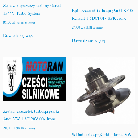
Zestaw naprawczy turbiny Garett
Kpl.uszczelek turbosprężarki KP35
1544V Turbo System
Renault 1.5DCI 01- K9K Jrone
91,00
zł
(
73,98
zł
netto)
24,00
zł
(
19,51
zł
netto)
Dowiedz się więcej
Dowiedz się więcej
Zestaw uszczelek turbosprężarki
Audi VW 1.8T 20V 00- Jrone
20,00
zł
(
16,26
zł
netto)
Wkład turbosprężarki – koras VW