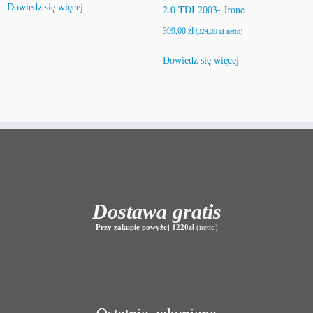
Dowiedz się więcej
2.0 TDI 2003- Jrone
399,00
zł
(
324,39
zł
netto)
Dowiedz się więcej
Dostawa gratis
Przy zakupie powyżej 1220zł
(netto)
Ostatnio zakupione