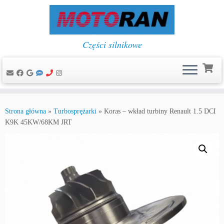
Części silnikowe
Przejdź
do
Strona główna
»
Turbosprężarki
»
Koras – wkład turbiny Renault 1.5 DCI
treści
K9K 45KW/68KM JRT