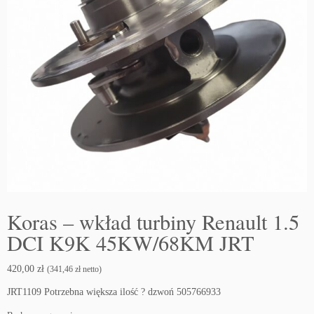
Koras – wkład turbiny Renault 1.5
DCI K9K 45KW/68KM JRT
420,00
zł
(
341,46
zł
netto)
JRT1109 Potrzebna większa ilość ? dzwoń 505766933