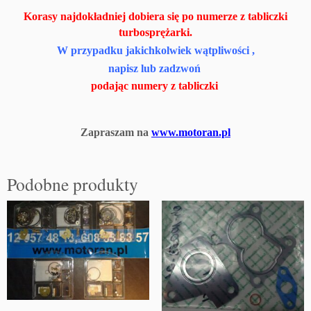
Korasy najdokładniej dobiera się po numerze z tabliczki
turbosprężarki.
W przypadku jakichkolwiek wątpliwości ,
napisz lub zadzwoń
podając numery z tabliczki
Zapraszam na
www.motoran.pl
Podobne produkty