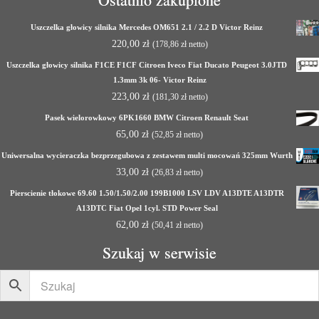
Uszczelka głowicy silnika Mercedes OM651 2.1 / 2.2 D Victor Reinz
220,00
zł
(
178,86
zł
netto)
Uszczelka głowicy silnika F1CE F1CF Citroen Iveco Fiat Ducato Peugeot 3.0JTD
1.3mm 3k 06- Victor Reinz
223,00
zł
(
181,30
zł
netto)
Pasek wielorowkowy 6PK1660 BMW Citroen Renault Seat
65,00
zł
(
52,85
zł
netto)
Uniwersalna wycieraczka bezprzegubowa z zestawem multi mocowań 325mm Wurth
33,00
zł
(
26,83
zł
netto)
Pierscienie tłokowe 69.60 1.50/1.50/2.00 199B1000 LSV LDV A13DTE A13DTR
A13DTC Fiat Opel 1cyl. STD Power Seal
62,00
zł
(
50,41
zł
netto)
Szukaj w serwisie