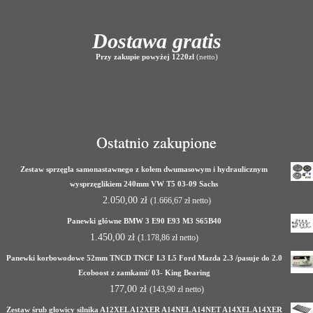
Dostawa gratis
Przy zakupie powyżej 1220zł
(netto)
Ostatnio zakupione
Zestaw sprzęgła samonastawnego z kołem dwumasowym i hydraulicznym
wysprzęglikiem 240mm VW T5 03-09 Sachs
2.050,00
zł
(
1.666,67
zł
netto)
Panewki główne BMW 3 E90 E93 M3 S65B40
1.450,00
zł
(
1.178,86
zł
netto)
Panewki korbowodowe 52mm TNCD TNCF L3 L5 Ford Mazda 2.3 /pasuje do 2.0
Ecoboost z zamkami/ 03- King Bearing
177,00
zł
(
143,90
zł
netto)
Zestaw śrub głowicy silnika A12XEL A12XER A14NEL A14NET A14XEL A14XER