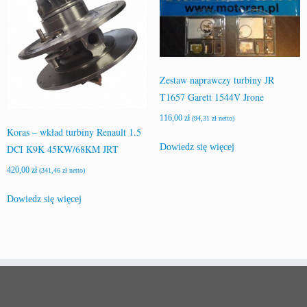
Zestaw naprawczy turbiny JR
T1657 Garett 1544V Jrone
116,00
zł
(
94,31
zł
netto)
Koras – wkład turbiny Renault 1.5
Dowiedz się więcej
DCI K9K 45KW/68KM JRT
420,00
zł
(
341,46
zł
netto)
Dowiedz się więcej