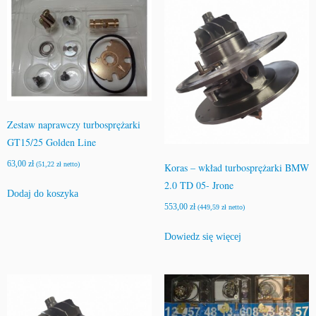
Zestaw naprawczy turbosprężarki
GT15/25 Golden Line
63,00
zł
(
51,22
zł
netto)
Koras – wkład turbosprężarki BMW
2.0 TD 05- Jrone
Dodaj do koszyka
553,00
zł
(
449,59
zł
netto)
Dowiedz się więcej