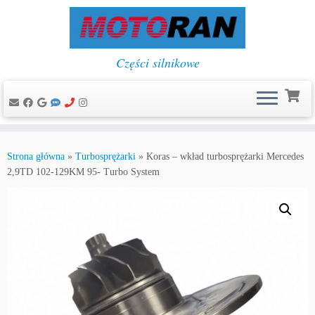
Części silnikowe
Przejdź
do
Strona główna
»
Turbosprężarki
»
Koras – wkład turbosprężarki Mercedes
treści
2,9TD 102-129KM 95- Turbo System