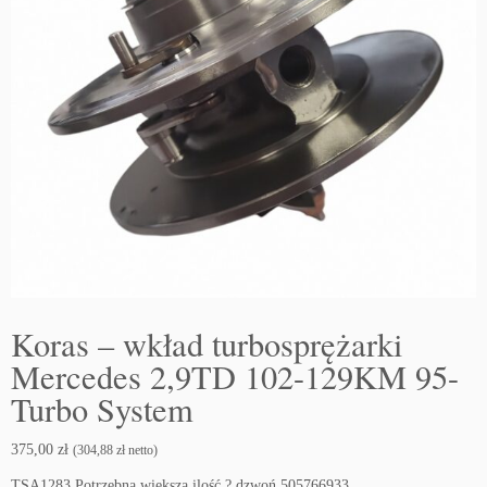
Koras – wkład turbosprężarki
Mercedes 2,9TD 102-129KM 95-
Turbo System
375,00
zł
(
304,88
zł
netto)
TSA1283 Potrzebna większa ilość ? dzwoń 505766933