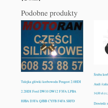
Podobne produkty
Śruba ko
Tulejka główki korbowodu Peugeot 2.0HDI
Audi /cała
2.2HDI Ford DW10 DW12 F3FA LPBA
14,00
zł
(
11
HJBA D3FA QJBB CYFB F4FA SRFD
Dowiedz s