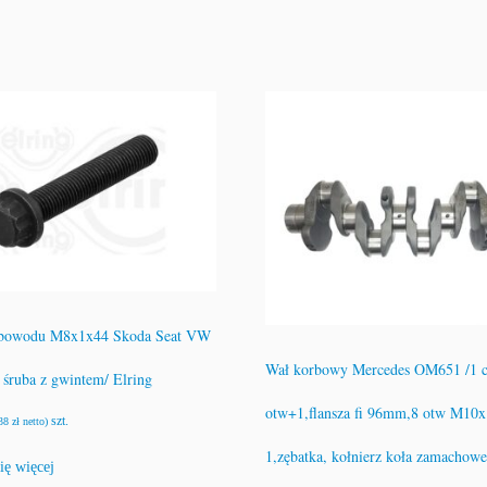
rbowodu M8x1x44 Skoda Seat VW
Wał korbowy Mercedes OM651 /1 c
 śruba z gwintem/ Elring
otw+1,flansza fi 96mm,8 otw M10x
szt.
,38
zł
netto)
1,zębatka, kołnierz koła zamachowe
ię więcej