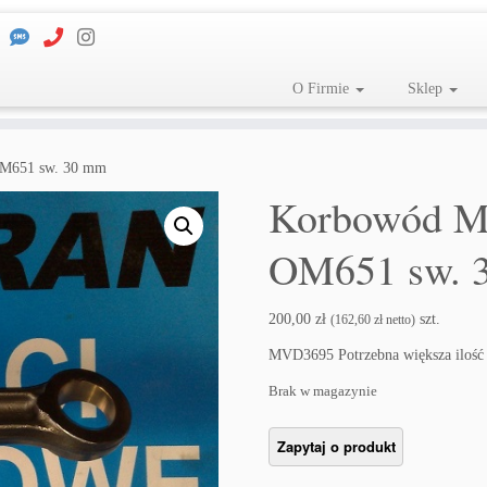
O Firmie
Sklep
OM651 sw. 30 mm
Korbowód Me
OM651 sw. 
200,00
zł
szt.
(
162,60
zł
netto)
MVD3695 Potrzebna większa ilość
Brak w magazynie