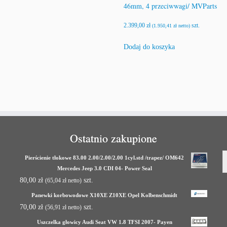
46mm, 4 przeciwwagi/ MVParts
2.399,00
zł
szt.
(
1.950,41
zł
netto)
Dodaj do koszyka
Ostatnio zakupione
Pierścienie tłokowe 83.00 2.00/2.00/2.00 1cyl.std /trapez/ OM642
Mercedes Jeep 3.0 CDI 04- Power Seal
80,00
zł
szt.
(
65,04
zł
netto)
Panewki korbowodowe X10XE Z10XE Opel Kolbenschmidt
70,00
zł
szt.
(
56,91
zł
netto)
Uszczelka głowicy Audi Seat VW 1.8 TFSI 2007- Payen