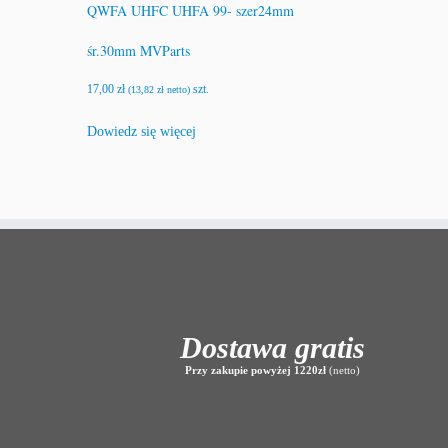
QWFA UHFC UHFA 99- szer24mm
śr.30mm MVParts
17,00
zł
szt.
(
13,82
zł
netto)
Dowiedz się więcej
Dostawa gratis
Przy zakupie powyżej 1220zł
(netto)