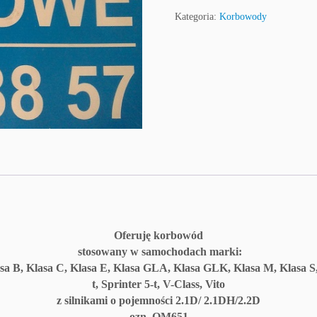
Kategoria:
Korbowody
Oferuję korbowód
stosowany w samochodach marki:
lasa C, Klasa E, Klasa GLA, Klasa GLK, Klasa M, Klasa S, SLC,
t, Sprinter 5-t, V-Class, Vito
z silnikami o pojemności 2.1D/ 2.1DH/2.2D
ozn. OM651