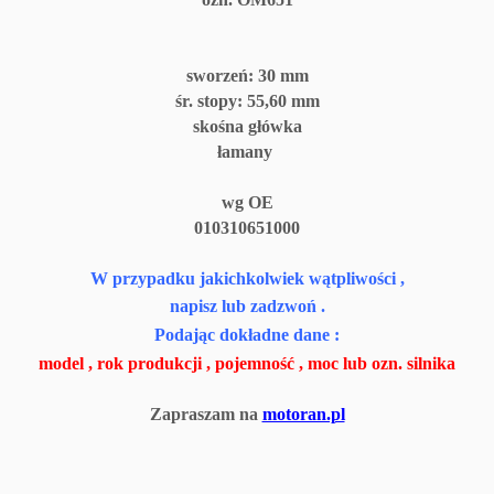
sworzeń: 30 mm
śr. stopy: 55,60 mm
skośna główka
łamany
wg OE
010310651000
W przypadku jakichkolwiek wątpliwości ,
napisz lub zadzwoń .
Podając dokładne dane :
model , rok produkcji , pojemność , moc lub ozn. silnika
Zapraszam na
motoran.pl