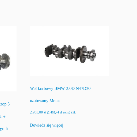
Wał korbowy BMW 2.0D N47D20
azotowany Motus
zop 3
2.955,00
zł
szt.
(
2.402,44
zł
netto)
1 +
Dowiedz się więcej
go fi