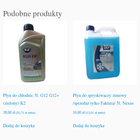
Podobne produkty
Płyn do chłodnic 5l. G12 G12+
Płyn do spryskiwaczy zimowy
(zielony) K2
/sprzedaż tylko Faktura/ 5l. Nexus
39,00
zł
16,00
zł
(
31,71
zł
netto)
(
13,01
zł
netto)
Dodaj do koszyka
Dodaj do koszyka