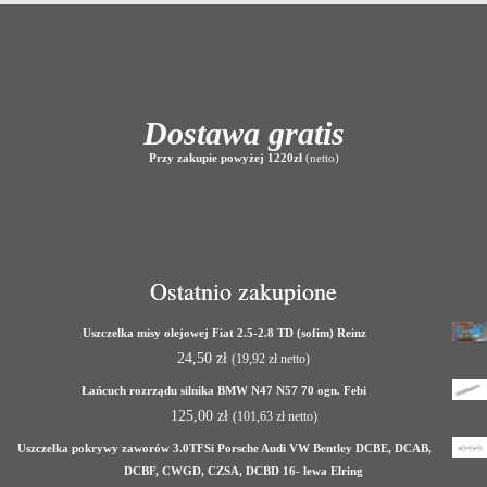
Dostawa gratis
Przy zakupie powyżej 1220zł
(netto)
Ostatnio zakupione
Uszczelka misy olejowej Fiat 2.5-2.8 TD (sofim) Reinz
24,50
zł
(
19,92
zł
netto)
Łańcuch rozrządu silnika BMW N47 N57 70 ogn. Febi
125,00
zł
(
101,63
zł
netto)
Uszczelka pokrywy zaworów 3.0TFSi Porsche Audi VW Bentley DCBE, DCAB,
DCBF, CWGD, CZSA, DCBD 16- lewa Elring