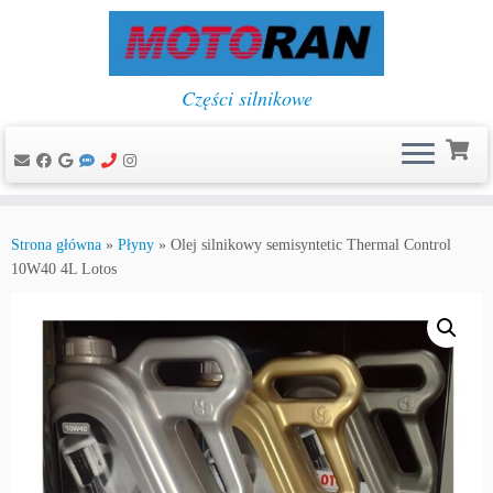
Części silnikowe
Przejdź
do
Strona główna
»
Płyny
»
Olej silnikowy semisyntetic Thermal Control
treści
10W40 4L Lotos