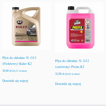
Płyn do chłodnic 5l. G13
Płyn do chłodnic 5l. G12
(Fioletowy) Kuler K2
(czerwony) Presta K2
36,00
zł
(
29,27
zł
netto)
32,00
zł
(
26,02
zł
netto)
Dowiedz się więcej
Dowiedz się więcej