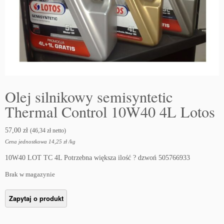
Olej silnikowy semisyntetic
Thermal Control 10W40 4L Lotos
57,00
zł
(
46,34
zł
netto)
Cena jednostkowa
14,25
zł
/
kg
10W40 LOT TC 4L Potrzebna większa ilość ? dzwoń 505766933
Brak w magazynie