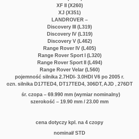
XF II (X260)
D
XJ (X351)
T
1
LANDROVER –
7
Discovery III (L319)
T
Discovery IV (L319)
E
Discovery V (L462)
D
Range Rover IV (L405)
4
Range Rover Sport I (L320)
3
Range Rover Sport II (L494)
0
Range Rover Velar (L560)
6
pojemność silnika 2.7HDI- 3.0HDI V6 po 2005 r.
D
ozn. silnika D17TED4, DT17TED4, 306DT, AJD , 276DT
T
śr. czopa – 69.990 mm (wymiar nominalny)
A
J
szerokość – 19.90 mm / 23.00 mm
D
K
i
cena dotyczy kpl. na 4 czopy
n
nominał/ STD
g