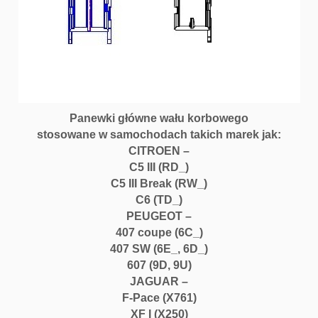
v
e
r
J
a
g
u
a
Panewki główne wału korbowego
r
stosowane w samochodach takich marek jak:
2.
CITROEN –
7
C5 III (RD_)
H
C5 III Break (RW_)
D
C6 (TD_)
I
PEUGEOT –
3.
407 coupe (6C_)
0
407 SW (6E_, 6D_)
H
607 (9D, 9U)
D
JAGUAR –
I
F-Pace (X761)
V
XF I (X250)
6