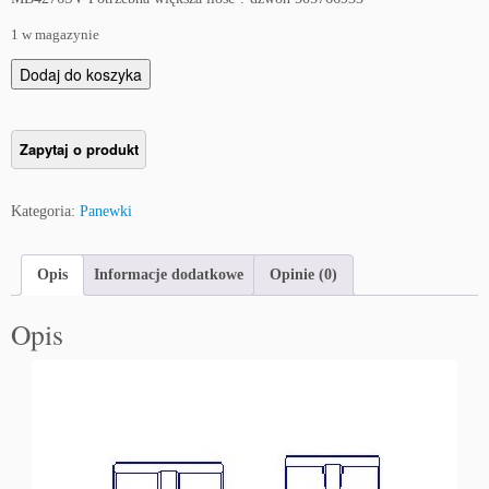
1 w magazynie
i
Dodaj do koszyka
l
o
ś
ć
P
Kategoria:
Panewki
a
n
e
Opis
Informacje dodatkowe
Opinie (0)
w
k
Opis
i
g
ł
ó
w
n
e