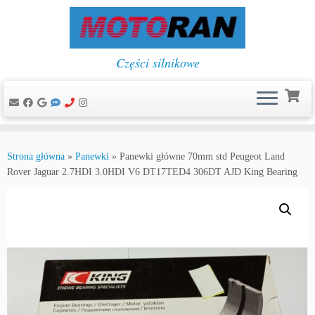
Części silnikowe
Przejdź
do
Strona główna
»
Panewki
»
Panewki główne 70mm std Peugeot Land
treści
Rover Jaguar 2.7HDI 3.0HDI V6 DT17TED4 306DT AJD King Bearing