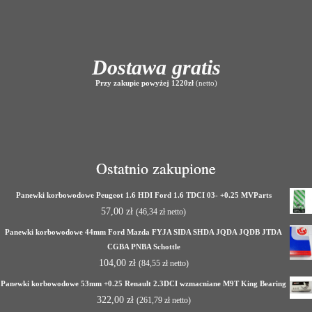
Dostawa gratis
Przy zakupie powyżej 1220zł
(netto)
Ostatnio zakupione
Panewki korbowodowe Peugeot 1.6 HDI Ford 1.6 TDCI 03- +0.25 MVParts
57,00
zł
(
46,34
zł
netto)
Panewki korbowodowe 44mm Ford Mazda FYJA SIDA SHDA JQDA JQDB JTDA
CGBA PNBA Schottle
104,00
zł
(
84,55
zł
netto)
Panewki korbowodowe 53mm +0.25 Renault 2.3DCI wzmacniane M9T King Bearing
322,00
zł
(
261,79
zł
netto)