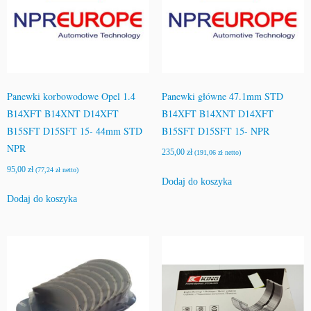
Panewki korbowodowe Opel 1.4
Panewki główne 47.1mm STD
B14XFT B14XNT D14XFT
B14XFT B14XNT D14XFT
B15SFT D15SFT 15- 44mm STD
B15SFT D15SFT 15- NPR
NPR
235,00
zł
(
191,06
zł
netto)
95,00
zł
(
77,24
zł
netto)
Dodaj do koszyka
Dodaj do koszyka