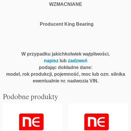
B
WZMACNIANE
e
a
r
Producent King Bearing
i
n
g
W przypadku jakichkolwiek wątpliwości,
napisz
lub
zadzwoń
podając dokładne dane:
model, rok produkcji, pojemność, moc lub ozn. silnika
ewentualnie nr. nadwozia VIN.
Podobne produkty