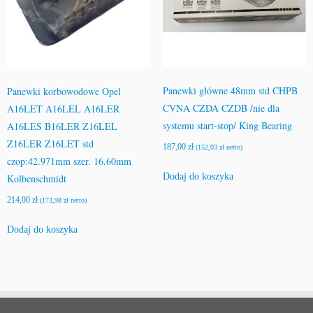
Panewki główne 48mm std CHPB
Panewki korbowodowe Opel
CVNA CZDA CZDB /nie dla
A16LET A16LEL A16LER
systemu start-stop/ King Bearing
A16LES B16LER Z16LEL
Z16LER Z16LET std
187,00
zł
(
152,03
zł
netto)
czop:42.971mm szer. 16.60mm
Dodaj do koszyka
Kolbenschmidt
214,00
zł
(
173,98
zł
netto)
Dodaj do koszyka