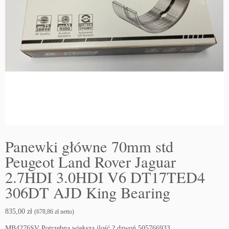
Panewki główne 70mm std
Peugeot Land Rover Jaguar
2.7HDI 3.0HDI V6 DT17TED4
306DT AJD King Bearing
835,00
zł
(
678,86
zł
netto)
MB4276SV Potrzebna większa ilość ? dzwoń 505766933