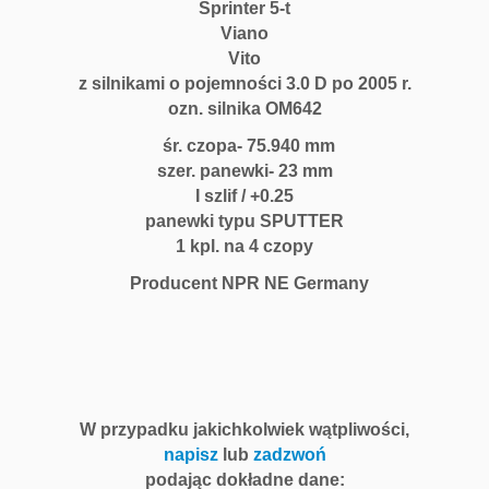
Sprinter 5-t
Viano
Vito
z silnikami o pojemności 3.0 D po 2005 r.
ozn. silnika OM642
śr. czopa- 75.940 mm
szer. panewki- 23 mm
I szlif / +0.25
panewki typu SPUTTER
1 kpl. na 4 czopy
Producent NPR NE Germany
W przypadku jakichkolwiek wątpliwości,
napisz
lub
zadzwoń
podając dokładne dane: