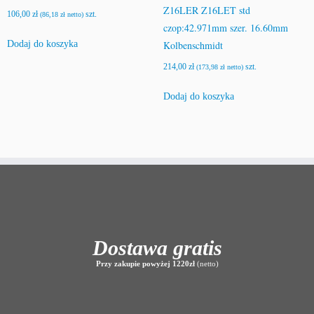
Z16LER Z16LET std
106,00
zł
szt.
(
86,18
zł
netto)
czop:42.971mm szer. 16.60mm
Dodaj do koszyka
Kolbenschmidt
214,00
zł
szt.
(
173,98
zł
netto)
Dodaj do koszyka
Dostawa gratis
Przy zakupie powyżej 1220zł
(netto)