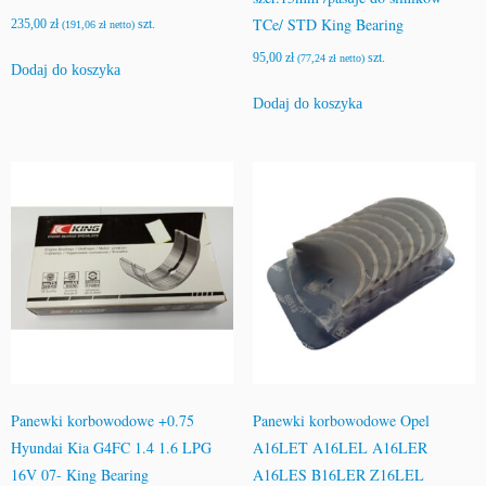
TCe/ STD King Bearing
235,00
zł
szt.
(
191,06
zł
netto)
95,00
zł
szt.
(
77,24
zł
netto)
Dodaj do koszyka
Dodaj do koszyka
Panewki korbowodowe +0.75
Panewki korbowodowe Opel
Hyundai Kia G4FC 1.4 1.6 LPG
A16LET A16LEL A16LER
16V 07- King Bearing
A16LES B16LER Z16LEL