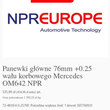
Panewki główne 76mm +0.25
wału korbowego Mercedes
OM642 NPR
535,00
zł
szt.
(
434,96
zł
netto)
Cena jednostkowa
1.783,33
zł
/
kg
72-4810/4 0.25/NE Potrzebna większa ilość ? dzwoń 505766933