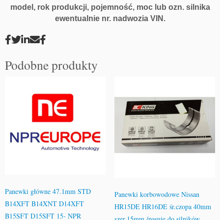
model, rok produkcji, pojemność, moc lub ozn. silnika
ewentualnie nr. nadwozia VIN.
Podobne produkty
Panewki główne 47.1mm STD
Panewki korbowodowe Nissan
B14XFT B14XNT D14XFT
HR15DE HR16DE śr.czopa 40mm
B15SFT D15SFT 15- NPR
szer.15mm /pasuje do silników