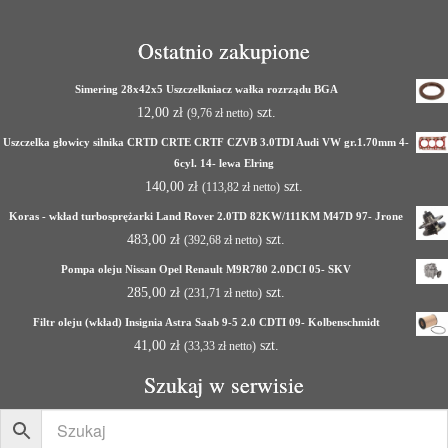
Ostatnio zakupione
Simering 28x42x5 Uszczelkniacz wałka rozrządu BGA
12,00
zł
szt.
(
9,76
zł
netto)
Uszczelka głowicy silnika CRTD CRTE CRTF CZVB 3.0TDI Audi VW gr.1.70mm 4-
6cyl. 14- lewa Elring
140,00
zł
szt.
(
113,82
zł
netto)
Koras - wkład turbosprężarki Land Rover 2.0TD 82KW/111KM M47D 97- Jrone
483,00
zł
szt.
(
392,68
zł
netto)
Pompa oleju Nissan Opel Renault M9R780 2.0DCI 05- SKV
285,00
zł
szt.
(
231,71
zł
netto)
Filtr oleju (wkład) Insignia Astra Saab 9-5 2.0 CDTI 09- Kolbenschmidt
41,00
zł
szt.
(
33,33
zł
netto)
Szukaj w serwisie