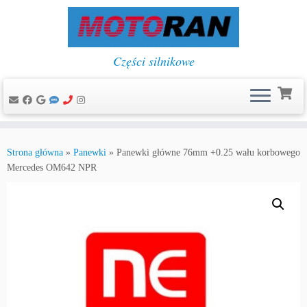
Części silnikowe
Przejdź
do
Strona główna
»
Panewki
»
Panewki główne 76mm +0.25 wału korbowego
treści
Mercedes OM642 NPR