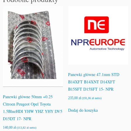
Panewki główne 47.1mm STD
B14XFT B14XNT D14XFT
B15SFT D15SFT 15- NPR
Panewki główne 50mm +0.25
235,00
zł
(
191,06
zł
netto)
Citroen Peugeot Opel Toyota
Dodaj do koszyka
1.5BlueHDI YHW YHZ YHY DV5
D15DT 17- NPR
140,00
zł
(
113,82
zł
netto)