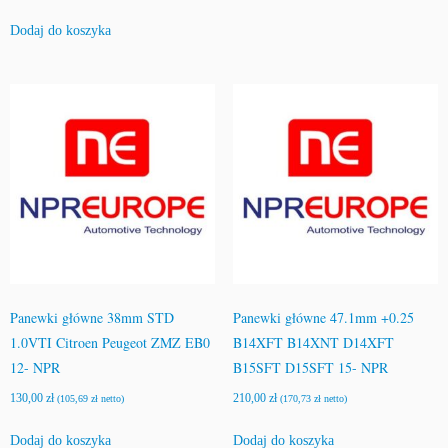
Dodaj do koszyka
Panewki główne 38mm STD
Panewki główne 47.1mm +0.25
1.0VTI Citroen Peugeot ZMZ EB0
B14XFT B14XNT D14XFT
12- NPR
B15SFT D15SFT 15- NPR
130,00
zł
210,00
zł
(
105,69
zł
netto)
(
170,73
zł
netto)
Dodaj do koszyka
Dodaj do koszyka