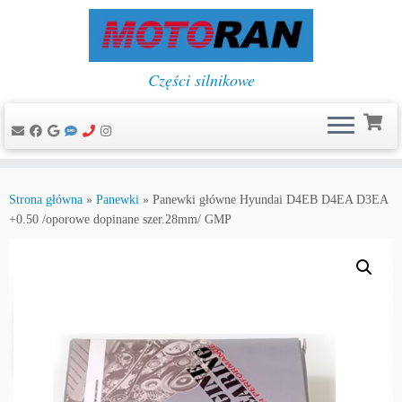
Części silnikowe
Przejdź
do
Strona główna
»
Panewki
»
Panewki główne Hyundai D4EB D4EA D3EA
treści
+0.50 /oporowe dopinane szer.28mm/ GMP