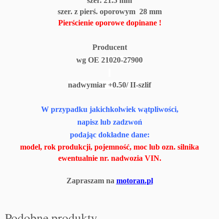
szer. 21.5 mm
szer. z pierś. oporowym 28 mm
Pierścienie oporowe dopinane !
Producent
wg OE
21020-27900
nadwymiar +0.50/ II-szlif
W przypadku jakichkolwiek wątpliwości,
napisz lub zadzwoń
podając dokładne dane:
model, rok produkcji, pojemność, moc lub ozn. silnika
ewentualnie nr. nadwozia VIN.
Zapraszam na
motoran.pl
Podobne produkty