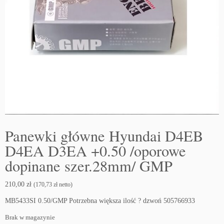
Panewki główne Hyundai D4EB
D4EA D3EA +0.50 /oporowe
dopinane szer.28mm/ GMP
210,00
zł
(
170,73
zł
netto)
MB5433SI 0.50/GMP Potrzebna większa ilość ? dzwoń 505766933
Brak w magazynie