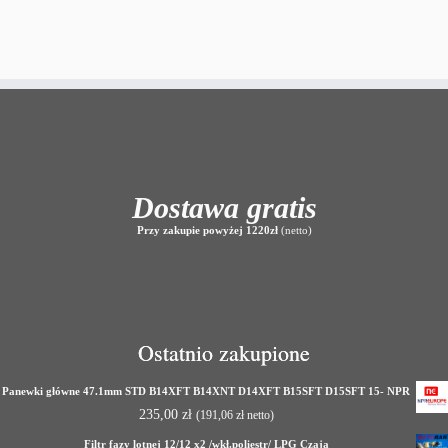
Dostawa gratis
Przy zakupie powyżej 1220zł
(netto)
Ostatnio zakupione
Panewki główne 47.1mm STD B14XFT B14XNT D14XFT B15SFT D15SFT 15- NPR
235,00
zł
(
191,06
zł
netto)
Filtr fazy lotnej 12/12 x2 /wkł.poliestr/ LPG Czaja