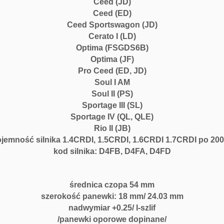
Ceed (JD)
Ceed (ED)
Ceed Sportswagon (JD)
Cerato I (LD)
Optima (FSGDS6B)
Optima (JF)
Pro Ceed (ED, JD)
Soul I AM
Soul II (PS)
Sportage III (SL)
Sportage IV (QL, QLE)
Rio II (JB)
jemność silnika 1.4CRDI, 1.5CRDI, 1.6CRDI 1.7CRDI po 200
kod silnika: D4FB, D4FA, D4FD
średnica czopa 54 mm
szerokość panewki: 18 mm/ 24.03 mm
nadwymiar +0.25/ I-szlif
/panewki oporowe dopinane/