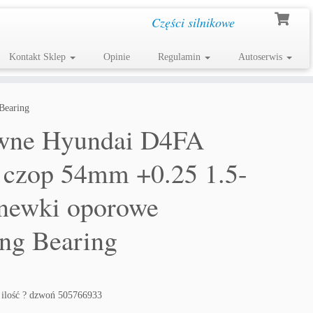
Części silnikowe
Kontakt Sklep
Opinie
Regulamin
Autoserwis
Bearing
ówne Hyundai D4FA
czop 54mm +0.25 1.5-
newki oporowe
ing Bearing
 ilość ? dzwoń 505766933