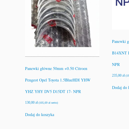
Panewki 
B14XNT 
NPR
Panewki główne 50mm +0.50 Citroen
235,00
zł
(
1
Peugeot Opel Toyota 1.5BlueHDI YHW
Dodaj do 
YHZ YHY DV5 D15DT 17- NPR
130,00
zł
(
105,69
zł
netto)
Dodaj do koszyka