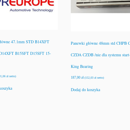
główne 47.1mm STD B14XFT
Panewki główne 48mm std CHPB
D14XFT B15SFT D15SFT 15-
CZDA CZDB /nie dla systemu start-
King Bearing
91,06
zł
netto)
187,00
zł
(
152,03
zł
netto)
koszyka
Dodaj do koszyka