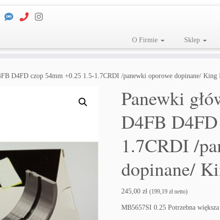
O Firmie
Sklep
FB D4FD czop 54mm +0.25 1.5-1.7CRDI /panewki oporowe dopinane/ King 
Panewki gł
D4FB D4FD 
1.7CRDI /pa
dopinane/ K
245,00
zł
(
199,19
zł
netto)
MB5657SI 0.25 Potrzebna większa