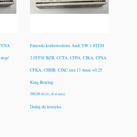
 CVNA
Panewki korbowodowe Audi VW 1.8TFSI
stop/
2.0TFSI BZB, CCTA, CFPA, CJKA, CPSA
CFKA, CHHB, CJXC szer.17.4mm +0.25
King Bearing
260,00
zł
(
211,38
zł
netto)
Dodaj do koszyka