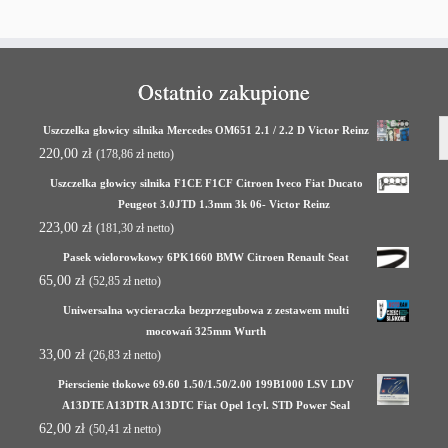
Ostatnio zakupione
Uszczelka głowicy silnika Mercedes OM651 2.1 / 2.2 D Victor Reinz
220,00
zł
(
178,86
zł
netto)
Uszczelka głowicy silnika F1CE F1CF Citroen Iveco Fiat Ducato
Peugeot 3.0JTD 1.3mm 3k 06- Victor Reinz
223,00
zł
(
181,30
zł
netto)
Pasek wielorowkowy 6PK1660 BMW Citroen Renault Seat
65,00
zł
(
52,85
zł
netto)
Uniwersalna wycieraczka bezprzegubowa z zestawem multi
mocowań 325mm Wurth
33,00
zł
(
26,83
zł
netto)
Pierscienie tłokowe 69.60 1.50/1.50/2.00 199B1000 LSV LDV
A13DTE A13DTR A13DTC Fiat Opel 1cyl. STD Power Seal
62,00
zł
(
50,41
zł
netto)