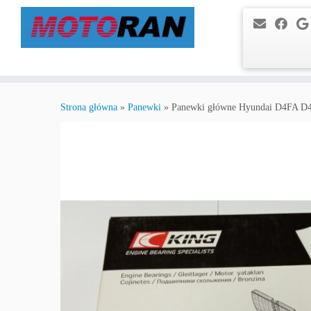
Przejdź
do
Strona główna
»
Panewki
»
Panewki główne Hyundai D4FA D4
treści