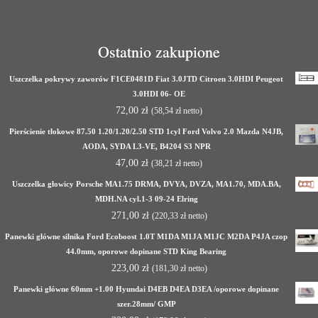
Ostatnio zakupione
Uszczelka pokrywy zaworów F1CE0481D Fiat 3.0JTD Citroen 3.0HDI Peugeot
3.0HDI 06- OE
72,00
zł
(
58,54
zł
netto)
Pierścienie tłokowe 87.50 1.20/1.20/2.50 STD 1cyl Ford Volvo 2.0 Mazda N4JB,
AODA, SYDA L3-VE, B4204 S3 NPR
47,00
zł
(
38,21
zł
netto)
Uszczelka głowicy Porsche MA1.75 DRMA, DVYA, DVZA, MA1.70, MDA.BA,
MDH.NA cyl.1-3 09-24 Elring
271,00
zł
(
220,33
zł
netto)
Panewki główne silnika Ford Ecoboost 1.0T M1DA M1JA M1JC M2DA P4JA czop
44.0mm, oporowe dopinane STD King Bearing
223,00
zł
(
181,30
zł
netto)
Panewki główne 60mm +1.00 Hyundai D4EB D4EA D3EA /oporowe dopinane
szer.28mm/ GMP