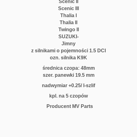
Scenic II
Scenic III
Thalia I
Thalia II
Twingo II
SUZUKI-
Jimny
z silnikami o pojemności 1.5 DCI
ozn. silnika K9K
średnica czopa: 48mm
szer. panewki 19.5 mm
nadwymiar +0.25/ I-szlif
kpl. na 5 czopów
Producent MV Parts