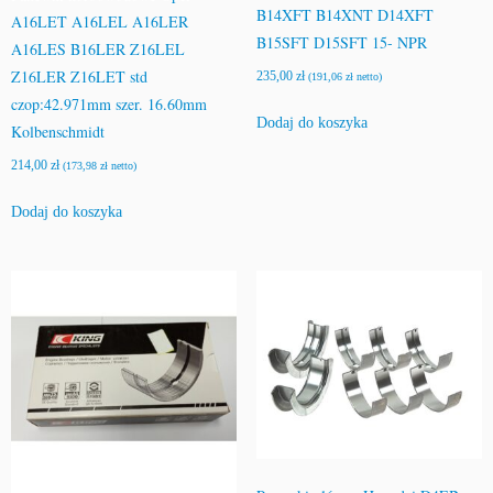
B14XFT B14XNT D14XFT
A16LET A16LEL A16LER
B15SFT D15SFT 15- NPR
A16LES B16LER Z16LEL
Z16LER Z16LET std
235,00
zł
(
191,06
zł
netto)
czop:42.971mm szer. 16.60mm
Dodaj do koszyka
Kolbenschmidt
214,00
zł
(
173,98
zł
netto)
Dodaj do koszyka