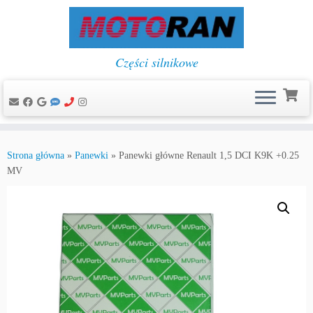
Części silnikowe
Przejdź
do
Strona główna
»
Panewki
»
Panewki główne Renault 1,5 DCI K9K +0.25
treści
MV