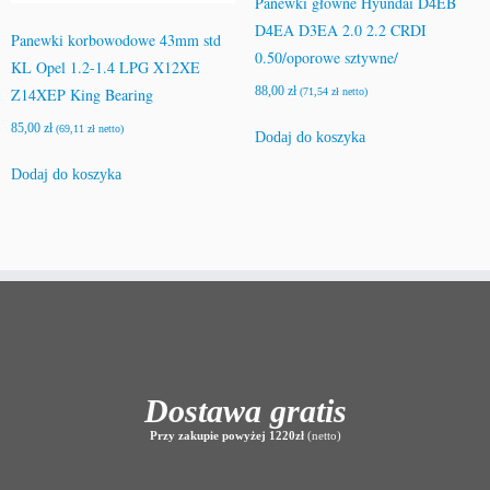
Panewki główne Hyundai D4EB
D4EA D3EA 2.0 2.2 CRDI
Panewki korbowodowe 43mm std
0.50/oporowe sztywne/
KL Opel 1.2-1.4 LPG X12XE
88,00
zł
Z14XEP King Bearing
(
71,54
zł
netto)
85,00
zł
(
69,11
zł
netto)
Dodaj do koszyka
Dodaj do koszyka
Dostawa gratis
Przy zakupie powyżej 1220zł
(netto)