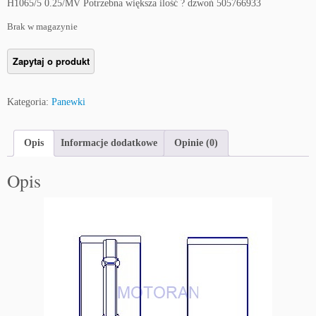
H1065/5 0.25/MV Potrzebna większa ilość ? dzwoń 505766933
Brak w magazynie
Kategoria:
Panewki
Opis
Informacje dodatkowe
Opinie (0)
Opis