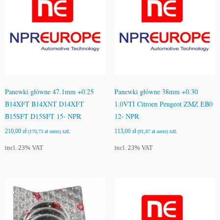
Panewki główne 47.1mm +0.25
Panewki główne 38mm +0.30
B14XFT B14XNT D14XFT
1.0VTI Citroen Peugeot ZMZ EB0
B15SFT D15SFT 15- NPR
12- NPR
210,00
zł
szt.
113,00
zł
szt.
(
170,73
zł
netto)
(
91,87
zł
netto)
incl. 23% VAT
incl. 23% VAT