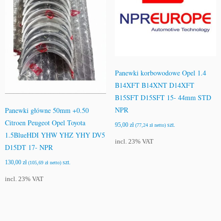
Panewki korbowodowe Opel 1.4
B14XFT B14XNT D14XFT
B15SFT D15SFT 15- 44mm STD
NPR
Panewki główne 50mm +0.50
Citroen Peugeot Opel Toyota
95,00
zł
szt.
(
77,24
zł
netto)
1.5BlueHDI YHW YHZ YHY DV5
incl. 23% VAT
D15DT 17- NPR
130,00
zł
szt.
(
105,69
zł
netto)
incl. 23% VAT