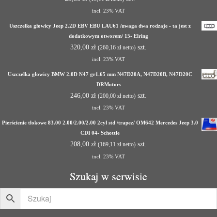
incl. 23% VAT
Uszczelka głowicy Jeep 2.2D EBV EBU LAU61 /uwaga dwa rodzaje - ta jest z
dodatkowym otworem/ 15- Elring
320,00
zł
szt.
(
260,16
zł
netto)
incl. 23% VAT
Uszczelka głowicy BMW 2.0D N47 gr1.65 mm N47D20A, N47D20B, N47D20C
DRMotors
246,00
zł
szt.
(
200,00
zł
netto)
incl. 23% VAT
Pierścienie tłokowe 83.00 2.00/2.00/2.00 2cyl std /trapez/ OM642 Mercedes Jeep 3.0
CDI 04- Schottle
208,00
zł
szt.
(
169,11
zł
netto)
incl. 23% VAT
Szukaj w serwisie