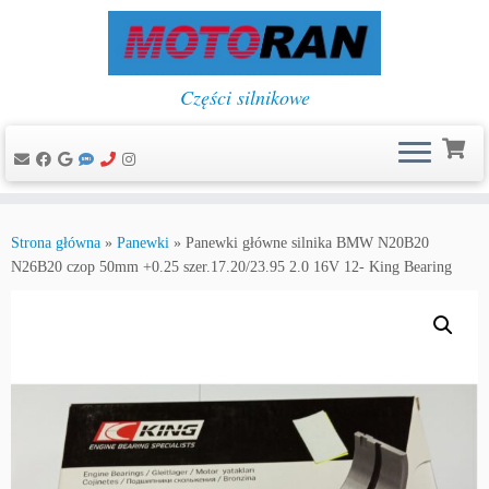
Części silnikowe
Przejdź
do
Strona główna
»
Panewki
»
Panewki główne silnika BMW N20B20
treści
N26B20 czop 50mm +0.25 szer.17.20/23.95 2.0 16V 12- King Bearing