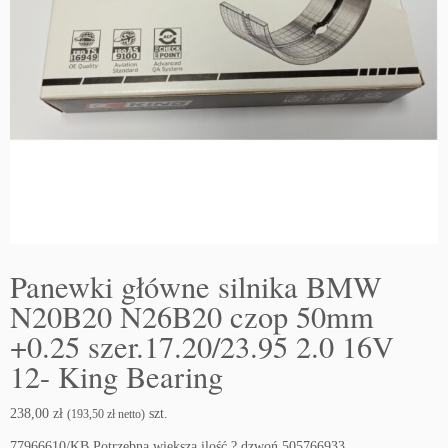
Panewki główne silnika BMW
N20B20 N26B20 czop 50mm
+0.25 szer.17.20/23.95 2.0 16V
12- King Bearing
238,00
zł
szt.
(
193,50
zł
netto)
77966610/KB Potrzebna większa ilość ? dzwoń 505766933