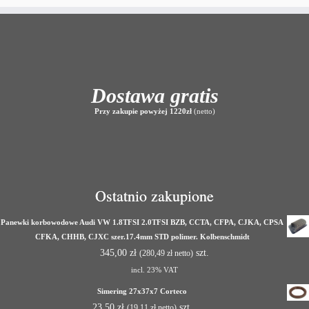
Dostawa gratis
Przy zakupie powyżej 1220zł
(netto)
Ostatnio zakupione
Panewki korbowodowe Audi VW 1.8TFSI 2.0TFSI BZB, CCTA, CFPA, CJKA, CPSA
CFKA, CHHB, CJXC szer.17.4mm STD polimer. Kolbenschmidt
345,00
zł
szt.
(
280,49
zł
netto)
incl. 23% VAT
Simering 27x37x7 Corteco
23,50
zł
szt.
(
19,11
zł
netto)