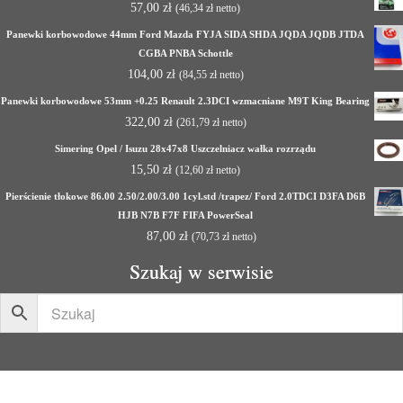
57,00
zł
(
46,34
zł
netto)
Panewki korbowodowe 44mm Ford Mazda FYJA SIDA SHDA JQDA JQDB JTDA
CGBA PNBA Schottle
104,00
zł
(
84,55
zł
netto)
Panewki korbowodowe 53mm +0.25 Renault 2.3DCI wzmacniane M9T King Bearing
322,00
zł
(
261,79
zł
netto)
Simering Opel / Isuzu 28x47x8 Uszczelniacz wałka rozrządu
15,50
zł
(
12,60
zł
netto)
Pierścienie tłokowe 86.00 2.50/2.00/3.00 1cyl.std /trapez/ Ford 2.0TDCI D3FA D6B
HJB N7B F7F FIFA PowerSeal
87,00
zł
(
70,73
zł
netto)
Szukaj w serwisie