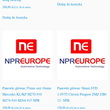
Dodaj do koszyka
260,00
zł
(
211,38
zł
netto)
Dodaj do koszyka
Panewki główne 55mm szer.16mm
Panewki główne 38mm STD
Mercedes KL/KP M270.910
1.0VTI Citroen Peugeot ZMZ EB0
M274.910 M264.915 NPR
12- NPR
168,00
zł
130,00
zł
(
136,59
zł
netto)
(
105,69
zł
netto)