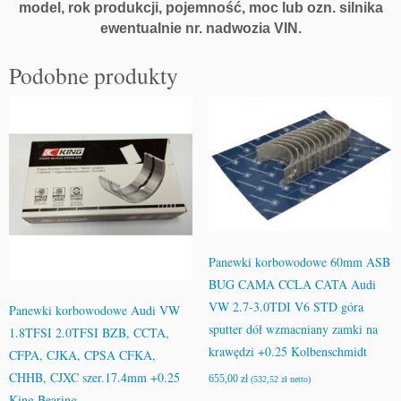
model, rok produkcji, pojemność, moc lub ozn. silnika
ewentualnie nr. nadwozia VIN.
Podobne produkty
Panewki korbowodowe 60mm ASB
BUG CAMA CCLA CATA Audi
VW 2.7-3.0TDI V6 STD góra
Panewki korbowodowe Audi VW
sputter dół wzmacniany zamki na
1.8TFSI 2.0TFSI BZB, CCTA,
krawędzi +0.25 Kolbenschmidt
CFPA, CJKA, CPSA CFKA,
CHHB, CJXC szer.17.4mm +0.25
655,00
zł
(
532,52
zł
netto)
King Bearing