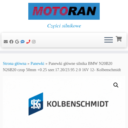
Części silnikowe
Przejdź
do
Strona główna
»
Panewki
»
Panewki główne silnika BMW N20B20
treści
N26B20 czop 50mm +0.25 szer.17.20/23.95 2.0 16V 12- Kolbenschmidt