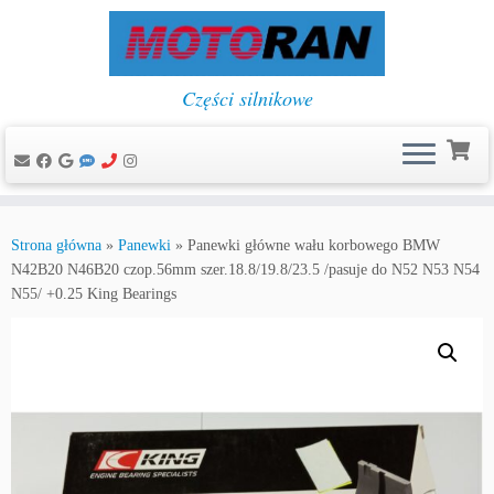
Części silnikowe
Przejdź
do
Strona główna
»
Panewki
»
Panewki główne wału korbowego BMW
treści
N42B20 N46B20 czop.56mm szer.18.8/19.8/23.5 /pasuje do N52 N53 N54
N55/ +0.25 King Bearings