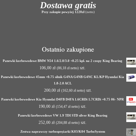
Dostawa gratis
Przy zakupie powyżej 1220zł
(netto)
Ostatnio zakupione
Panewki korbowodowe BMW N54 1.6/2.0/3.0 +0.25 kpl. na 2 czopy King Bearing
106,00
zł
szt.
(
86,18
zł
netto)
Panewki korbowodowe 45mm +0.75 silnik G4NA G4NB G4NC KL/KP Hyundai Kia
1.8-2.0 ACL
200,00
zł
szt.
(
162,60
zł
netto)
Panewki korbowodowe Kia Hyundai D4FB D4FA 1.6CRDi 1.7CRDi +0.75 06- NPR
190,00
zł
szt.
(
154,47
zł
netto)
Panewki korbowodowe VW 1.9 TDI STD silver King Bearing
252,00
zł
szt.
(
204,88
zł
netto)
Zestwa naprawczy turbosprężarki K03/K04 TurboSystem