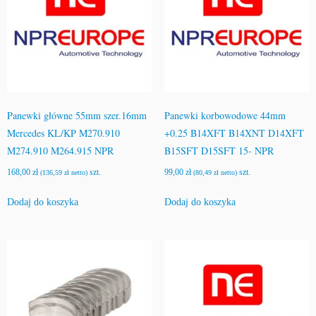
Panewki główne 55mm szer.16mm
Panewki korbowodowe 44mm
Mercedes KL/KP M270.910
+0.25 B14XFT B14XNT D14XFT
M274.910 M264.915 NPR
B15SFT D15SFT 15- NPR
168,00
zł
szt.
99,00
zł
szt.
(
136,59
zł
netto)
(
80,49
zł
netto)
Dodaj do koszyka
Dodaj do koszyka