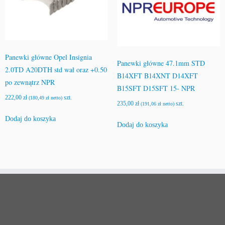
Panewki główne Opel Insignia
Panewki główne 47.1mm STD
2.0TD A20DTH std wał oraz +0.50
B14XFT B14XNT D14XFT
po zewnątrz NPR
B15SFT D15SFT 15- NPR
222,00
zł
szt.
(
180,49
zł
netto)
235,00
zł
szt.
(
191,06
zł
netto)
Dodaj do koszyka
Dodaj do koszyka