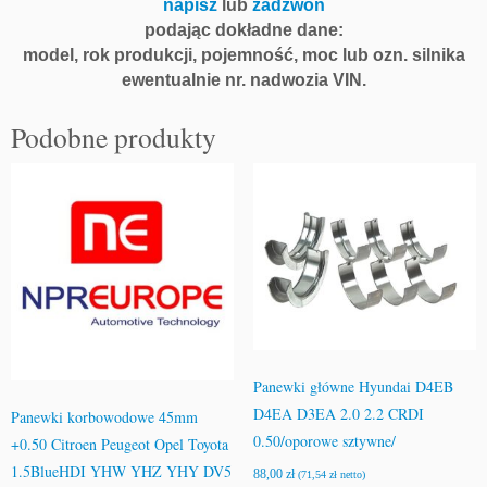
napisz
lub
zadzwoń
podając dokładne dane:
model, rok produkcji, pojemność, moc lub ozn. silnika
ewentualnie nr. nadwozia VIN.
Podobne produkty
Panewki główne Hyundai D4EB
D4EA D3EA 2.0 2.2 CRDI
Panewki korbowodowe 45mm
0.50/oporowe sztywne/
+0.50 Citroen Peugeot Opel Toyota
1.5BlueHDI YHW YHZ YHY DV5
88,00
zł
(
71,54
zł
netto)