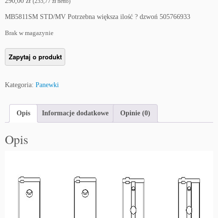
290,00
zł
(
235,77
zł
netto)
MB5811SM STD/MV Potrzebna większa ilość ? dzwoń 505766933
Brak w magazynie
Kategoria:
Panewki
Opis
Informacje dodatkowe
Opinie (0)
Opis