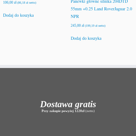
Panewki główne silnika 204DTD
106,00
zł
(
86,18
zł
netto)
55mm +0.25 Land RoverJaguar 2.0
Dodaj do koszyka
NPR
245,00
zł
(
199,19
zł
netto)
Dodaj do koszyka
Dostawa gratis
Przy zakupie powyżej 1220zł
(netto)