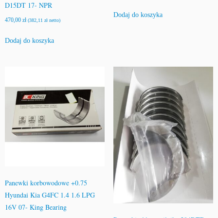
D15DT 17- NPR
Dodaj do koszyka
470,00
zł
(
382,11
zł
netto)
Dodaj do koszyka
Panewki korbowodowe +0.75
Hyundai Kia G4FC 1.4 1.6 LPG
16V 07- King Bearing