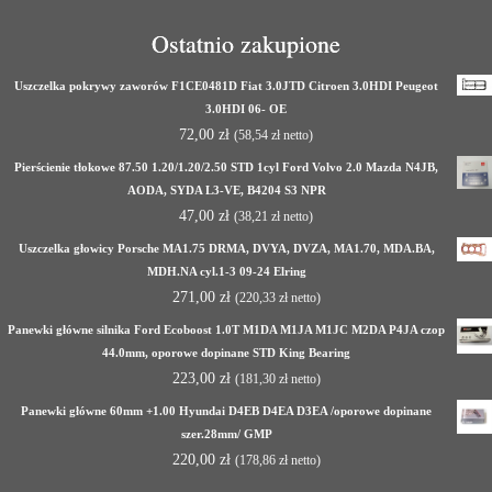
Ostatnio zakupione
Uszczelka pokrywy zaworów F1CE0481D Fiat 3.0JTD Citroen 3.0HDI Peugeot
3.0HDI 06- OE
72,00
zł
(
58,54
zł
netto)
Pierścienie tłokowe 87.50 1.20/1.20/2.50 STD 1cyl Ford Volvo 2.0 Mazda N4JB,
AODA, SYDA L3-VE, B4204 S3 NPR
47,00
zł
(
38,21
zł
netto)
Uszczelka głowicy Porsche MA1.75 DRMA, DVYA, DVZA, MA1.70, MDA.BA,
MDH.NA cyl.1-3 09-24 Elring
271,00
zł
(
220,33
zł
netto)
Panewki główne silnika Ford Ecoboost 1.0T M1DA M1JA M1JC M2DA P4JA czop
44.0mm, oporowe dopinane STD King Bearing
223,00
zł
(
181,30
zł
netto)
Panewki główne 60mm +1.00 Hyundai D4EB D4EA D3EA /oporowe dopinane
szer.28mm/ GMP
220,00
zł
(
178,86
zł
netto)