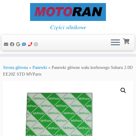
Części silnikowe
Przejdź
do
Strona główna
»
Panewki
»
Panewki główne wału korbowego Subaru 2.0D
treści
EE20Z STD MVParts