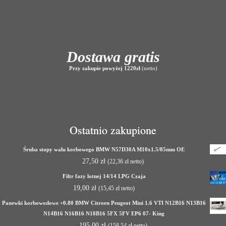
Dostawa gratis
Przy zakupie powyżej 1220zł
(netto)
Ostatnio zakupione
Śruba stopy wału korbowego BMW N57D30A M10x1.5/85mm OE
27,50
zł
(
22,36
zł
netto)
Filtr fazy lotnej 14/14 LPG Czaja
19,00
zł
(
15,45
zł
netto)
Panewki korbowodowe +0.80 BMW Citroen Peugeot Mini 1.6 VTI N12B16 N13B16
N14B16 N16B16 N18B16 5FX 5FV EP6 07- King
195,00
zł
(
158,54
zł
netto)