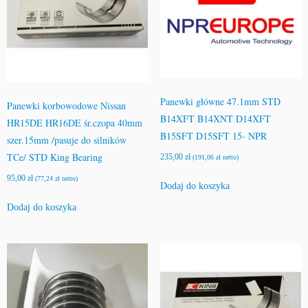
Panewki główne 47.1mm STD
Panewki korbowodowe Nissan
B14XFT B14XNT D14XFT
HR15DE HR16DE śr.czopa 40mm
B15SFT D15SFT 15- NPR
szer.15mm /pasuje do silników
TCe/ STD King Bearing
235,00
zł
(
191,06
zł
netto)
95,00
zł
(
77,24
zł
netto)
Dodaj do koszyka
Dodaj do koszyka