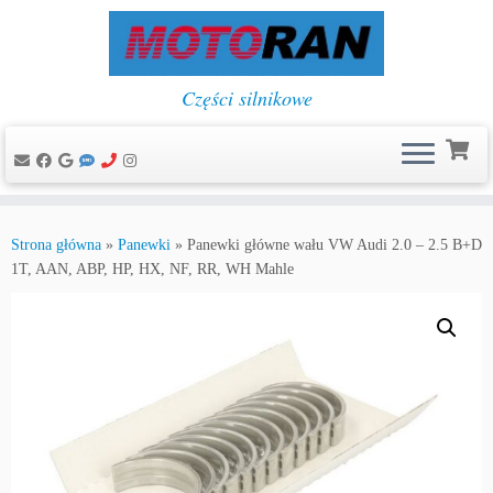
Części silnikowe
Przejdź
do
Strona główna
»
Panewki
»
Panewki główne wału VW Audi 2.0 – 2.5 B+D
treści
1T, AAN, ABP, HP, HX, NF, RR, WH Mahle