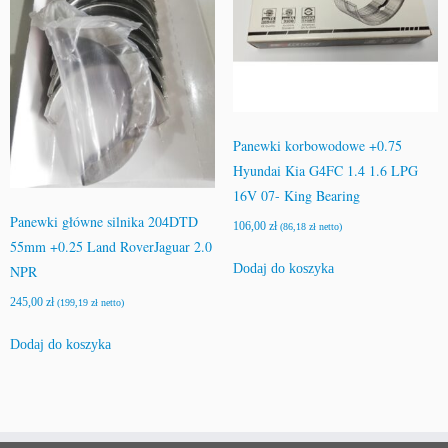
Panewki korbowodowe +0.75
Hyundai Kia G4FC 1.4 1.6 LPG
16V 07- King Bearing
Panewki główne silnika 204DTD
106,00
zł
(
86,18
zł
netto)
55mm +0.25 Land RoverJaguar 2.0
Dodaj do koszyka
NPR
245,00
zł
(
199,19
zł
netto)
Dodaj do koszyka