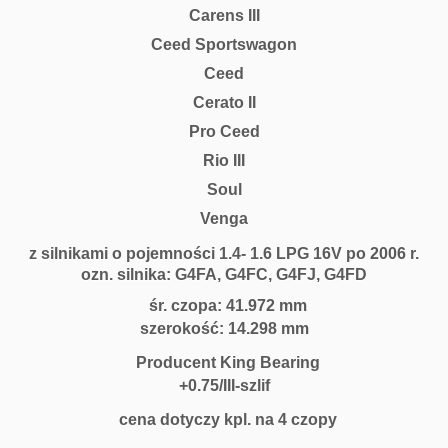
Carens III
F
C
Ceed Sportswagon
1.
Ceed
4
Cerato II
1.
6
Pro Ceed
L
Rio III
P
Soul
G
1
Venga
6
z silnikami o pojemności 1.4- 1.6 LPG 16V po 2006 r.
V
ozn. silnika: G4FA, G4FC, G4FJ, G4FD
0
7
śr. czopa: 41.972 mm
-
szerokość: 14.298 mm
K
Producent King Bearing
i
+0.75/II
I-szlif
n
g
cena dotyczy kpl. na 4 czopy
B