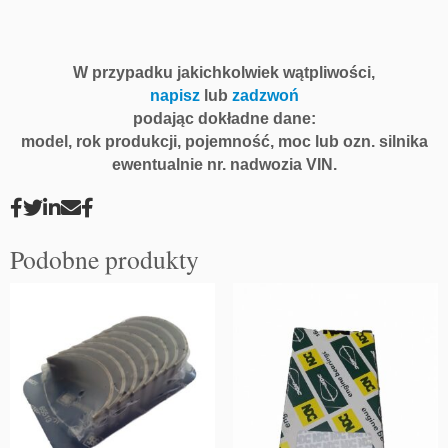
e
a
r
W przypadku jakichkolwiek wątpliwości,
i
napisz
lub
zadzwoń
n
podając dokładne dane:
g
model, rok produkcji, pojemność, moc lub ozn. silnika
ewentualnie nr. nadwozia VIN.
Podobne produkty