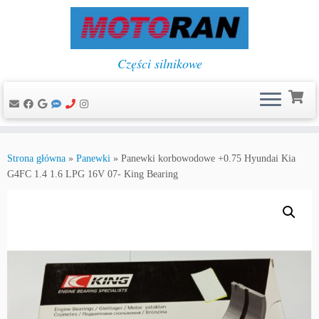
Części silnikowe
Przejdź
do
Strona główna
»
Panewki
»
Panewki korbowodowe +0.75 Hyundai Kia
treści
G4FC 1.4 1.6 LPG 16V 07- King Bearing