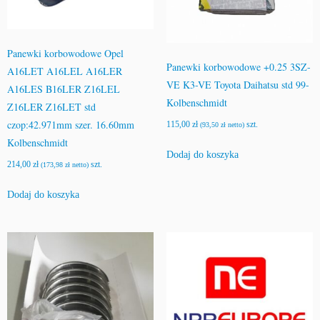
Panewki korbowodowe Opel
Panewki korbowodowe +0.25 3SZ-
A16LET A16LEL A16LER
VE K3-VE Toyota Daihatsu std 99-
A16LES B16LER Z16LEL
Kolbenschmidt
Z16LER Z16LET std
czop:42.971mm szer. 16.60mm
115,00
zł
szt.
(
93,50
zł
netto)
Kolbenschmidt
Dodaj do koszyka
214,00
zł
szt.
(
173,98
zł
netto)
Dodaj do koszyka