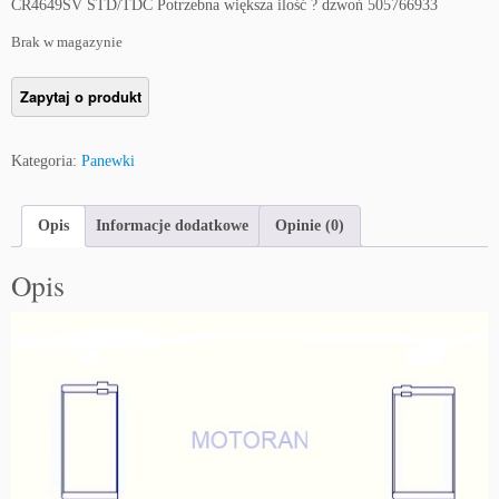
CR4649SV STD/TDC Potrzebna większa ilość ? dzwoń 505766933
Brak w magazynie
Kategoria:
Panewki
Opis
Informacje dodatkowe
Opinie (0)
Opis