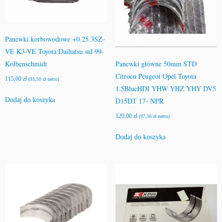
Panewki korbowodowe +0.25 3SZ-
VE K3-VE Toyota Daihatsu std 99-
Kolbenschmidt
Panewki główne 50mm STD
Citroen Peugeot Opel Toyota
115,00
zł
(
93,50
zł
netto)
1.5BlueHDI YHW YHZ YHY DV5
Dodaj do koszyka
D15DT 17- NPR
120,00
zł
(
97,56
zł
netto)
Dodaj do koszyka