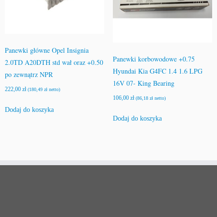
Panewki główne Opel Insignia
Panewki korbowodowe +0.75
2.0TD A20DTH std wał oraz +0.50
Hyundai Kia G4FC 1.4 1.6 LPG
po zewnątrz NPR
16V 07- King Bearing
222,00
zł
(
180,49
zł
netto)
106,00
zł
(
86,18
zł
netto)
Dodaj do koszyka
Dodaj do koszyka