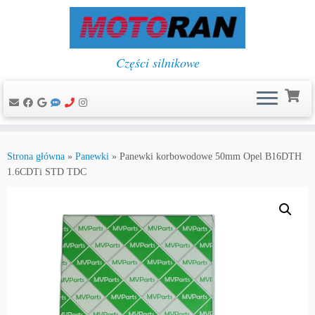
Części silnikowe
Przejdź
do
Strona główna
»
Panewki
»
Panewki korbowodowe 50mm Opel B16DTH
treści
1.6CDTi STD TDC