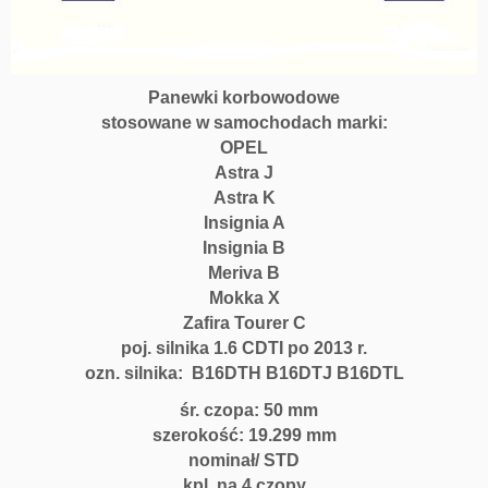
Panewki korbowodowe
stosowane w samochodach marki:
OPEL
Astra J
Astra K
Insignia A
Insignia B
Meriva B
Mokka X
Zafira Tourer C
poj. silnika 1.6 CDTI po 2013 r.
ozn. silnika: B16DTH B16DTJ B16DTL
śr. czopa: 50 mm
szerokość: 19.299 mm
nominał/ STD
kpl. na 4 czopy