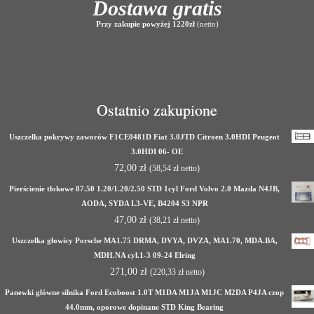
Dostawa gratis
Przy zakupie powyżej 1220zł
(netto)
Ostatnio zakupione
Uszczelka pokrywy zaworów F1CE0481D Fiat 3.0JTD Citroen 3.0HDI Peugeot
3.0HDI 06- OE
72,00
zł
(
58,54
zł
netto)
Pierścienie tłokowe 87.50 1.20/1.20/2.50 STD 1cyl Ford Volvo 2.0 Mazda N4JB,
AODA, SYDA L3-VE, B4204 S3 NPR
47,00
zł
(
38,21
zł
netto)
Uszczelka głowicy Porsche MA1.75 DRMA, DVYA, DVZA, MA1.70, MDA.BA,
MDH.NA cyl.1-3 09-24 Elring
271,00
zł
(
220,33
zł
netto)
Panewki główne silnika Ford Ecoboost 1.0T M1DA M1JA M1JC M2DA P4JA czop
44.0mm, oporowe dopinane STD King Bearing