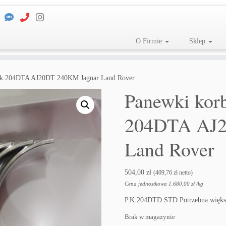
O Firmie
Sklep
ik 204DTA AJ20DT 240KM Jaguar Land Rover
Panewki kor
204DTA AJ2
Land Rover
504,00
zł
(
409,76
zł
netto)
Cena jednostkowa
1.680,00
zł
/
kg
P.K.204DTD STD Potrzebna większ
Brak w magazynie