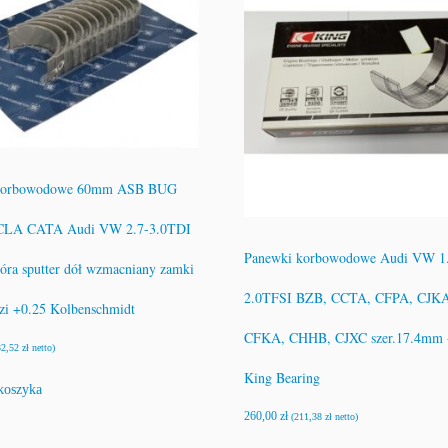
 korbowodowe 60mm ASB BUG
LA CATA Audi VW 2.7-3.0TDI
Panewki korbowodowe Audi VW 1
ra sputter dół wzmacniany zamki
2.0TFSI BZB, CCTA, CFPA, CJK
zi +0.25 Kolbenschmidt
CFKA, CHHB, CJXC szer.17.4mm 
32,52
zł
netto)
King Bearing
koszyka
260,00
zł
(
211,38
zł
netto)