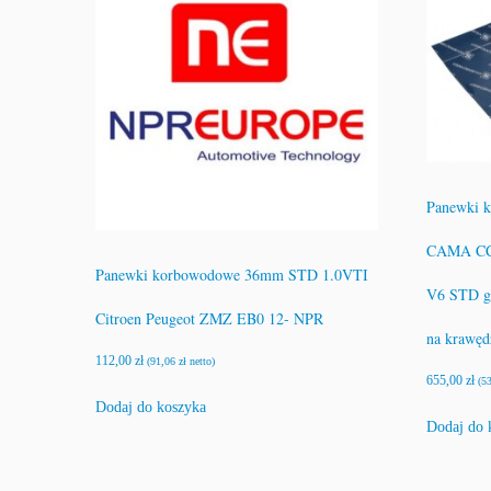
Panewki
CAMA CC
Panewki korbowodowe 36mm STD 1.0VTI
V6 STD gó
Citroen Peugeot ZMZ EB0 12- NPR
na krawęd
112,00
zł
(
91,06
zł
netto)
655,00
zł
(
5
Dodaj do koszyka
Dodaj do 