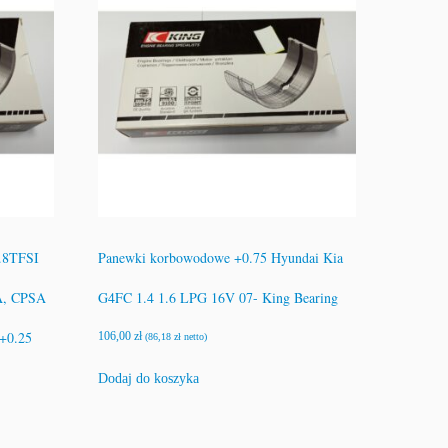
.8TFSI
Panewki korbowodowe +0.75 Hyundai Kia
A, CPSA
G4FC 1.4 1.6 LPG 16V 07- King Bearing
+0.25
106,00
zł
(
86,18
zł
netto)
Dodaj do koszyka