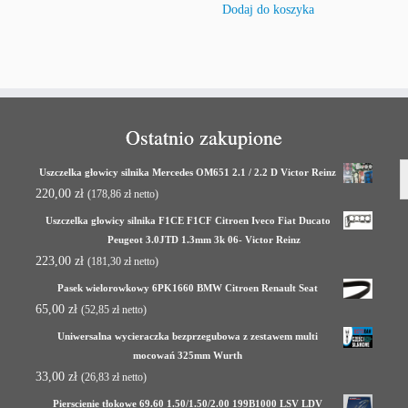
Dodaj do koszyka
Ostatnio zakupione
Uszczelka głowicy silnika Mercedes OM651 2.1 / 2.2 D Victor Reinz
220,00
zł
(
178,86
zł
netto)
Uszczelka głowicy silnika F1CE F1CF Citroen Iveco Fiat Ducato
Peugeot 3.0JTD 1.3mm 3k 06- Victor Reinz
223,00
zł
(
181,30
zł
netto)
Pasek wielorowkowy 6PK1660 BMW Citroen Renault Seat
65,00
zł
(
52,85
zł
netto)
Uniwersalna wycieraczka bezprzegubowa z zestawem multi
mocowań 325mm Wurth
33,00
zł
(
26,83
zł
netto)
Pierscienie tłokowe 69.60 1.50/1.50/2.00 199B1000 LSV LDV