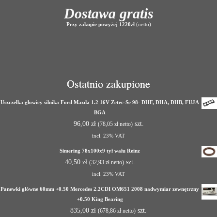
Dostawa gratis
Przy zakupie powyżej 1220zł
(netto)
Ostatnio zakupione
Uszczelka głowicy silnika Ford Mazda 1.2 16V Zetec-Se 98- DHF, DHA, DHB, FUJA
BGA
96,00
zł
szt.
(
78,05
zł
netto)
incl. 23% VAT
Simering 78x100x9 tył wału Reinz
40,50
zł
szt.
(
32,93
zł
netto)
incl. 23% VAT
Panewki główne 60mm +0.50 Mercedes 2.2CDI OM651 2008 nadwymiar zewnętrzny
+0.50 King Bearing
835,00
zł
szt.
(
678,86
zł
netto)