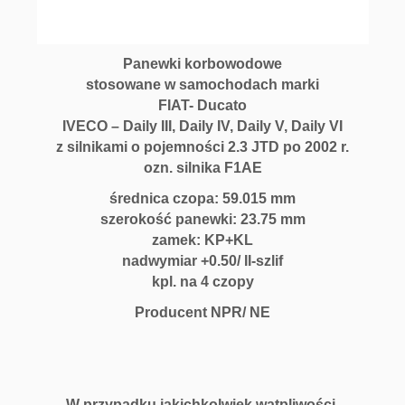
Panewki korbowodowe
stosowane w samochodach marki
FIAT- Ducato
IVECO – Daily III, Daily IV, Daily V, Daily VI
z silnikami o pojemności 2.3 JTD po 2002 r.
ozn. silnika F1AE
średnica czopa: 59.015 mm
szerokość panewki: 23.75 mm
zamek: KP+KL
nadwymiar +0.50/ II-szlif
kpl. na 4 czopy
Producent NPR/ NE
W przypadku jakichkolwiek wątpliwości,