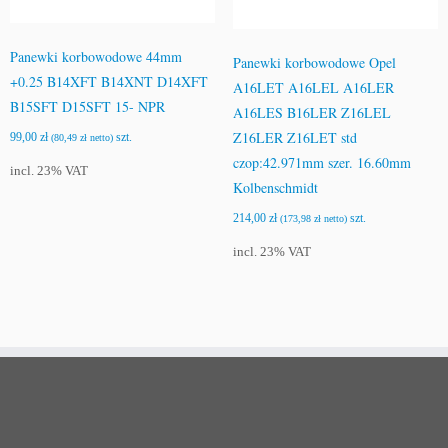
Panewki korbowodowe 44mm
Panewki korbowodowe Opel
+0.25 B14XFT B14XNT D14XFT
A16LET A16LEL A16LER
B15SFT D15SFT 15- NPR
A16LES B16LER Z16LEL
Z16LER Z16LET std
99,00
zł
szt.
(
80,49
zł
netto)
czop:42.971mm szer. 16.60mm
incl. 23% VAT
Kolbenschmidt
214,00
zł
szt.
(
173,98
zł
netto)
incl. 23% VAT