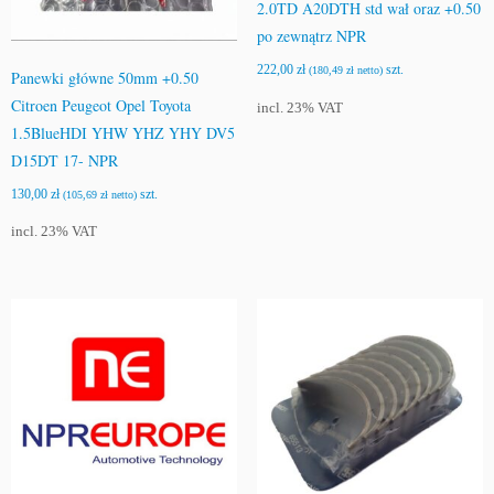
2.0TD A20DTH std wał oraz +0.50
po zewnątrz NPR
222,00
zł
szt.
(
180,49
zł
netto)
Panewki główne 50mm +0.50
Citroen Peugeot Opel Toyota
incl. 23% VAT
1.5BlueHDI YHW YHZ YHY DV5
D15DT 17- NPR
130,00
zł
szt.
(
105,69
zł
netto)
incl. 23% VAT