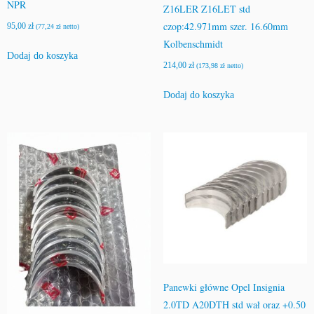
NPR
Z16LER Z16LET std
czop:42.971mm szer. 16.60mm
95,00
zł
(
77,24
zł
netto)
Kolbenschmidt
Dodaj do koszyka
214,00
zł
(
173,98
zł
netto)
Dodaj do koszyka
Panewki główne Opel Insignia
2.0TD A20DTH std wał oraz +0.50