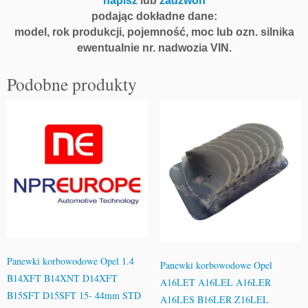
napisz
lub
zadzwoń
podając dokładne dane:
model, rok produkcji, pojemność, moc lub ozn. silnika
ewentualnie nr. nadwozia VIN.
Podobne produkty
Panewki korbowodowe Opel 1.4
Panewki korbowodowe Opel
B14XFT B14XNT D14XFT
A16LET A16LEL A16LER
B15SFT D15SFT 15- 44mm STD
A16LES B16LER Z16LEL