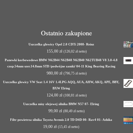
Ostatnio zakupione
Uszczelka głowicy Opel 2.0 CDTi 2008- Reinz
155,00
zł
(
126,02
zł
netto)
Panewki korbowodowe BMW N62B44 N62B48 N62B40 N62TUB48 V8 3.0-4.8
czop.54mm szer.14.8mm STD /podwójne zamki/ 04-11 King Bearing Racing
980,00
zł
(
796,75
zł
netto)
Uszczelka głowicy VW Seat 1.4 16V 1.4LPG AQQ, AUA, AHW, AKQ, APE, BBY,
BXW Elring
124,00
zł
(
100,81
zł
netto)
Uszczelka misy olejowej silnika BMW N57 07- Elring
99,00
zł
(
80,49
zł
netto)
Filtr powietrza silnika Toyota Avensis 2.0 TD D4D 00- Rav4 01- Ashika
19,00
zł
(
15,45
zł
netto)