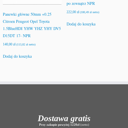
po zewnątrz NPR
222,00
zł
(
180,49
zł
netto)
Panewki główne 50mm +0.25
Citroen Peugeot Opel Toyota
Dodaj do koszyka
1.5BlueHDI YHW YHZ YHY DV5
D15DT 17- NPR
140,00
zł
(
113,82
zł
netto)
Dodaj do koszyka
Dostawa gratis
Przy zakupie powyżej 1220zł
(netto)