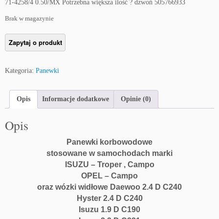
71-4258/4 0.50/MX Potrzebna większa ilość ? dzwoń 505766933
Brak w magazynie
Kategoria:
Panewki
Opis
Informacje dodatkowe
Opinie (0)
Opis
Panewki korbowodowe
stosowane w samochodach marki
ISUZU – Troper , Campo
OPEL – Campo
oraz wózki widłowe Daewoo 2.4 D C240
Hyster 2.4 D C240
Isuzu 1.9 D C190