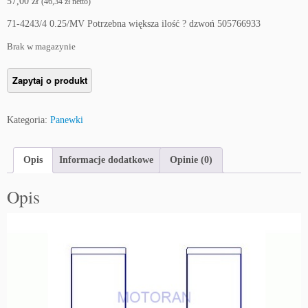
57,00
zł
(
46,34
zł
netto)
71-4243/4 0.25/MV Potrzebna większa ilość ? dzwoń 505766933
Brak w magazynie
Kategoria:
Panewki
Opis
Informacje dodatkowe
Opinie (0)
Opis