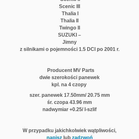
Scenic III
Thalia I
Thalia II
Twingo II
SUZUKI –
Jimny
z silnikami o pojemności 1.5 DCI po 2001 r.
Producent MV Parts
dwie szerokości panewek
kpl. na 4 czopy
szer. panewek 17.50mm/ 20.75 mm
śr. czopa 43.96 mm
nadwymiar +0.25/ I-szlif
W przypadku jakichkolwiek wątpliwości,
napisz
lub
zadzwoń