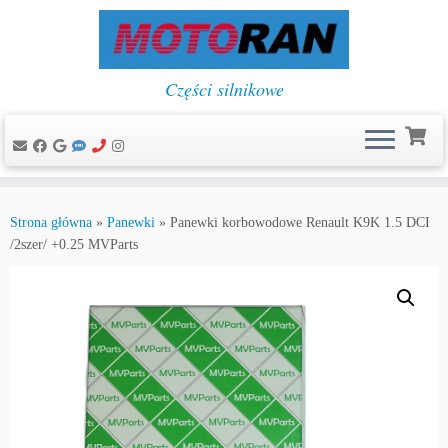
Części silnikowe
Przejdź
do
Strona główna
»
Panewki
»
Panewki korbowodowe Renault K9K 1.5 DCI
treści
/2szer/ +0.25 MVParts