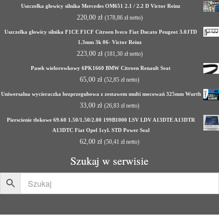
Uszczelka głowicy silnika Mercedes OM651 2.1 / 2.2 D Victor Reinz
220,00
zł
(
178,86
zł
netto)
Uszczelka głowicy silnika F1CE F1CF Citroen Iveco Fiat Ducato Peugeot 3.0JTD
1.3mm 3k 06- Victor Reinz
223,00
zł
(
181,30
zł
netto)
Pasek wielorowkowy 6PK1660 BMW Citroen Renault Seat
65,00
zł
(
52,85
zł
netto)
Uniwersalna wycieraczka bezprzegubowa z zestawem multi mocowań 325mm Wurth
33,00
zł
(
26,83
zł
netto)
Pierscienie tłokowe 69.60 1.50/1.50/2.00 199B1000 LSV LDV A13DTE A13DTR
A13DTC Fiat Opel 1cyl. STD Power Seal
62,00
zł
(
50,41
zł
netto)
Szukaj w serwisie