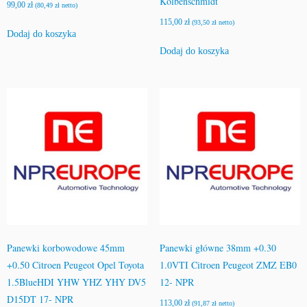
Kolbenschmidt
99,00
zł
(
80,49
zł
netto)
115,00
zł
(
93,50
zł
netto)
Dodaj do koszyka
Dodaj do koszyka
Panewki korbowodowe 45mm
Panewki główne 38mm +0.30
+0.50 Citroen Peugeot Opel Toyota
1.0VTI Citroen Peugeot ZMZ EB0
1.5BlueHDI YHW YHZ YHY DV5
12- NPR
D15DT 17- NPR
113,00
zł
(
91,87
zł
netto)