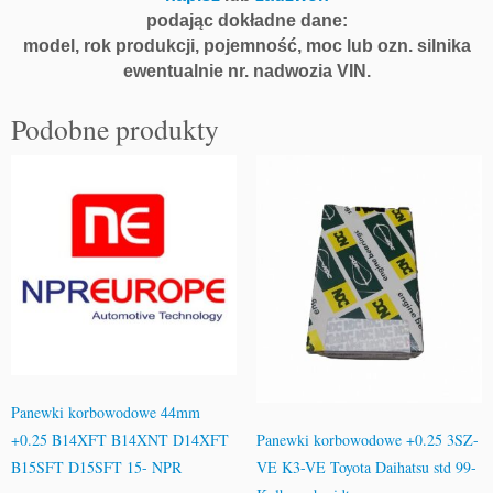
podając dokładne dane:
model, rok produkcji, pojemność, moc lub ozn. silnika
ewentualnie nr. nadwozia VIN.
Podobne produkty
Panewki korbowodowe 44mm
Panewki korbowodowe +0.25 3SZ-
+0.25 B14XFT B14XNT D14XFT
VE K3-VE Toyota Daihatsu std 99-
B15SFT D15SFT 15- NPR