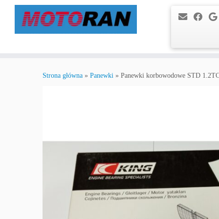
Przejdź
do
Strona główna
»
Panewki
»
Panewki korbowodowe STD 1.2TC
treści