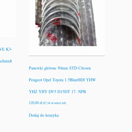
-VE K3-
schmidt
Panewki główne 50mm STD Citroen
Peugeot Opel Toyota 1.5BlueHDI YHW
YHZ YHY DV5 D15DT 17- NPR
120,00
zł
szt.
(
97,56
zł
netto)
Dodaj do koszyka