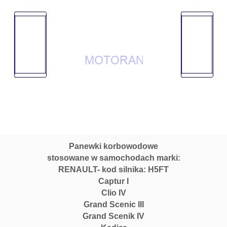
o
w
e
S
T
D
1.
2
T
C
E
R
e
Panewki korbowodowe
n
stosowane w samochodach marki:
a
RENAULT- kod silnika: H5FT
u
Captur I
l
t
Clio IV
H
Grand Scenic III
5
Grand Scenik IV
F