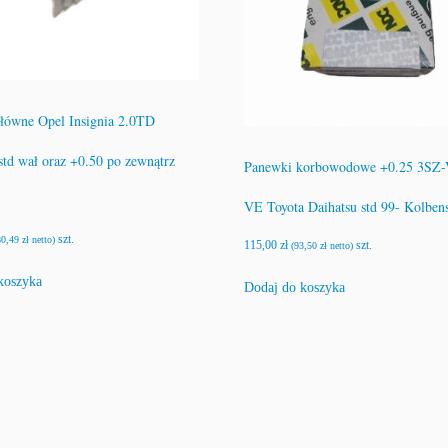
łówne Opel Insignia 2.0TD
d wał oraz +0.50 po zewnątrz
Panewki korbowodowe +0.25 3SZ
VE Toyota Daihatsu std 99- Kolben
szt.
80,49
zł
netto)
115,00
zł
szt.
(
93,50
zł
netto)
koszyka
Dodaj do koszyka