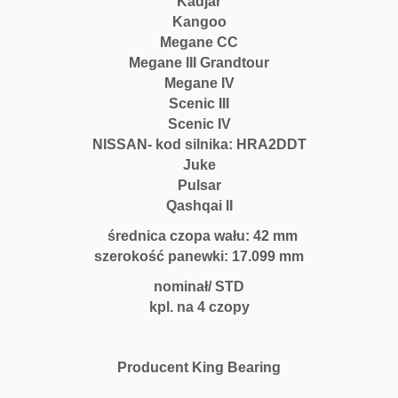
Kadjar
T
Kangoo
N
Megane CC
i
Megane III Grandtour
s
Megane IV
s
Scenic III
a
Scenic IV
n
NISSAN- kod silnika: HRA2DDT
H
Juke
R
Pulsar
A
Qashqai II
2
D
średnica czopa wału: 42 mm
D
szerokość panewki: 17.099 mm
T
nominał/ STD
ś
kpl. na 4 czopy
r.
4
2
Producent King Bearing
m
m