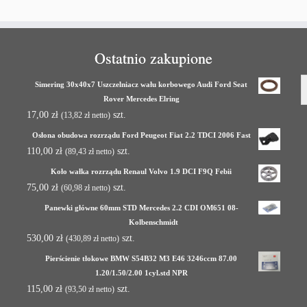
Ostatnio zakupione
Simering 30x40x7 Uszczelniacz wału korbowego Audi Ford Seat
Rover Mercedes Elring
17,00
zł
szt.
(
13,82
zł
netto)
Osłona obudowa rozrządu Ford Peugeot Fiat 2.2 TDCI 2006 Fast
110,00
zł
szt.
(
89,43
zł
netto)
Koło wałka rozrządu Renaul Volvo 1.9 DCI F9Q Febii
75,00
zł
szt.
(
60,98
zł
netto)
Panewki główne 60mm STD Mercedes 2.2 CDI OM651 08-
Kolbenschmidt
530,00
zł
szt.
(
430,89
zł
netto)
Pierścienie tłokowe BMW S54B32 M3 E46 3246ccm 87.00
1.20/1.50/2.00 1cyl.std NPR
115,00
zł
szt.
(
93,50
zł
netto)