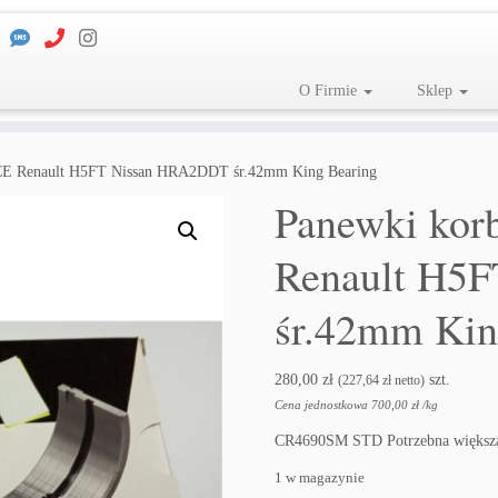
O Firmie
Sklep
E Renault H5FT Nissan HRA2DDT śr.42mm King Bearing
Panewki ko
Renault H5
śr.42mm Kin
280,00
zł
szt.
(
227,64
zł
netto)
Cena jednostkowa
700,00
zł
/
kg
CR4690SM STD Potrzebna większa
1 w magazynie