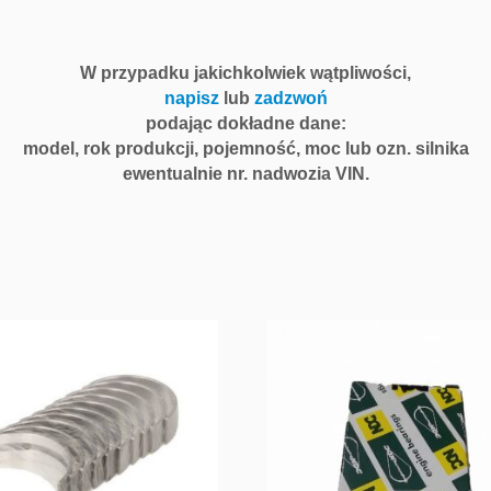
K
i
n
W przypadku jakichkolwiek wątpliwości,
g
napisz
lub
zadzwoń
B
podając dokładne dane:
e
model, rok produkcji, pojemność, moc lub ozn. silnika
a
ewentualnie nr. nadwozia VIN.
r
i
n
g