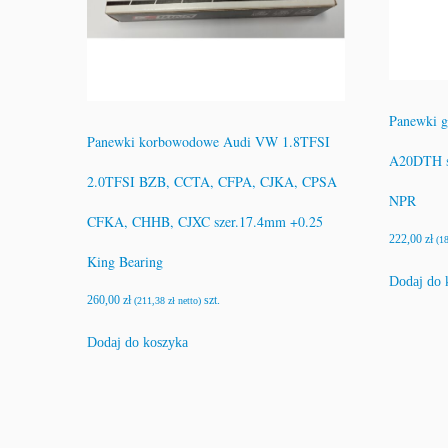
Panewki g
Panewki korbowodowe Audi VW 1.8TFSI
A20DTH st
2.0TFSI BZB, CCTA, CFPA, CJKA, CPSA
NPR
CFKA, CHHB, CJXC szer.17.4mm +0.25
222,00
zł
(
1
King Bearing
Dodaj do 
260,00
zł
szt.
(
211,38
zł
netto)
Dodaj do koszyka