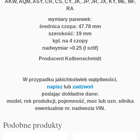
AKW, AQM, ASY, CR, CS, CY, JK, JP, JR, JX, KY, ME, MF,
K
RA
W,
A
wymiary panewek:
Q
średnica czopa: 47.78 mm
M,
szerokość: 19 mm
A
kpl. na 4 czopy
S
nadwymiar +
0.25 (I szlif)
Y,
Producent Kolbenschmidt
C
R,
C
W przypadku jakichkolwiek wątpliwości,
S
napisz
lub
zadzwoń
+
0.
podając dokładne dane:
2
model, rok produkcji, pojemność, moc lub ozn. silnika
5
ewentualnie nr. nadwozia VIN.
K
o
Podobne produkty
l
b