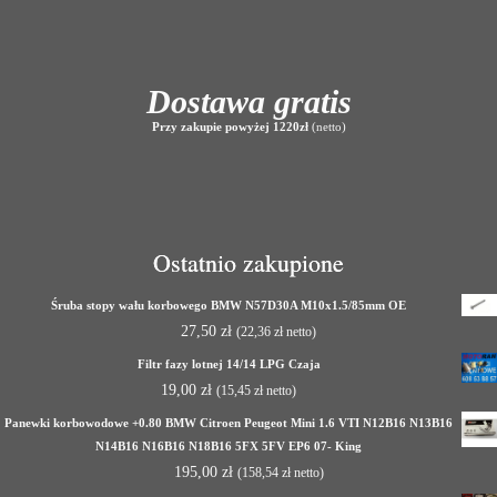
Dostawa gratis
Przy zakupie powyżej 1220zł
(netto)
Ostatnio zakupione
Śruba stopy wału korbowego BMW N57D30A M10x1.5/85mm OE
27,50
zł
(
22,36
zł
netto)
Filtr fazy lotnej 14/14 LPG Czaja
19,00
zł
(
15,45
zł
netto)
Panewki korbowodowe +0.80 BMW Citroen Peugeot Mini 1.6 VTI N12B16 N13B16
N14B16 N16B16 N18B16 5FX 5FV EP6 07- King
195,00
zł
(
158,54
zł
netto)