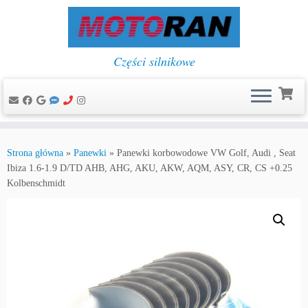
Części silnikowe
Przejdź
do
Strona główna
»
Panewki
»
Panewki korbowodowe VW Golf, Audi , Seat
treści
Ibiza 1.6-1.9 D/TD AHB, AHG, AKU, AKW, AQM, ASY, CR, CS +0.25
Kolbenschmidt