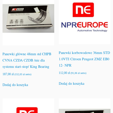
e
n
s
c
h
m
i
d
t
Panewki korbowodowe 36mm STD
Panewki główne 48mm std CHPB
1.0VTI Citroen Peugeot ZMZ EB0
CVNA CZDA CZDB /nie dla
12- NPR
systemu start-stop/ King Bearing
112,00
zł
(
91,06
zł
netto)
187,00
zł
(
152,03
zł
netto)
Dodaj do koszyka
Dodaj do koszyka