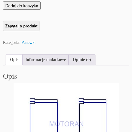
i
Dodaj do koszyka
l
o
ś
ć
P
Kategoria:
Panewki
a
n
e
Opis
Informacje dodatkowe
Opinie (0)
w
k
Opis
i
k
o
r
b
o
w
o
d