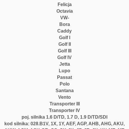
Felicja
z
Octavia
a
VW-
1.
Bora
6
Caddy
-
Golf I
1.
Golf II
9
D/
Golf III
T
Golf IV
D
Jetta
A
Lupo
H
Passat
B,
Polo
A
Santana
H
Vento
G,
Transporter III
A
Transporter IV
K
poj. silnika 1.6 D/TD, 1.7 D, 1.9 D/TD/SDI
U,
kod silnika: 028.B1V, 1X, 1Y, AEF, AGP, AHB, AHG, AKU,
A