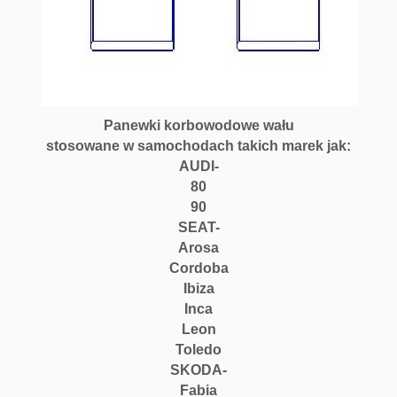
o
w
e
V
W
G
o
Panewki korbowodowe wału
l
stosowane w samochodach takich marek jak:
f,
AUDI-
A
80
u
90
d
SEAT-
i
Arosa
,
Cordoba
S
Ibiza
e
Inca
a
Leon
t
Toledo
I
SKODA-
b
Fabia
i