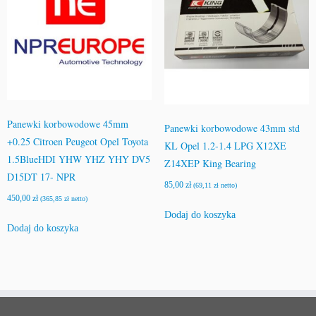
Panewki korbowodowe 45mm
Panewki korbowodowe 43mm std
+0.25 Citroen Peugeot Opel Toyota
KL Opel 1.2-1.4 LPG X12XE
1.5BlueHDI YHW YHZ YHY DV5
Z14XEP King Bearing
D15DT 17- NPR
85,00
zł
(
69,11
zł
netto)
450,00
zł
(
365,85
zł
netto)
Dodaj do koszyka
Dodaj do koszyka