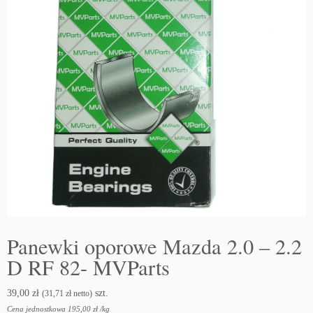
Panewki oporowe Mazda 2.0 – 2.2
D RF 82- MVParts
39,00
zł
szt.
(
31,71
zł
netto)
Cena jednostkowa
195,00
zł
/
kg