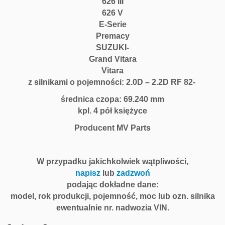
626 III
626 V
E-Serie
Premacy
SUZUKI-
Grand Vitara
Vitara
z silnikami o pojemności: 2.0D – 2.2D RF 82-
średnica czopa: 69.240 mm
kpl. 4 pół księżyce
Producent MV Parts
W przypadku jakichkolwiek wątpliwości,
napisz
lub
zadzwoń
podając dokładne dane:
model, rok produkcji, pojemność, moc lub ozn. silnika
ewentualnie nr. nadwozia VIN.