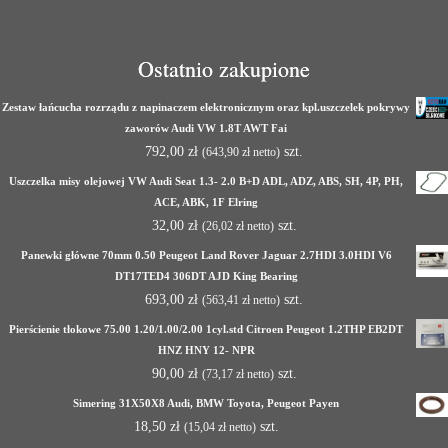
Ostatnio zakupione
Zestaw łańcucha rozrządu z napinaczem elektronicznym oraz kpl.uszczelek pokrywy
zaworów Audi VW 1.8T AWT Fai
792,00
zł
szt.
(
643,90
zł
netto)
Uszczelka misy olejowej VW Audi Seat 1.3- 2.0 B+D ADL, ADZ, ABS, SH, 4P, PH,
ACE, ABK, 1F Elring
32,00
zł
szt.
(
26,02
zł
netto)
Panewki główne 70mm 0.50 Peugeot Land Rover Jaguar 2.7HDI 3.0HDI V6
DT17TED4 306DT AJD King Bearing
693,00
zł
szt.
(
563,41
zł
netto)
Pierścienie tłokowe 75.00 1.20/1.00/2.00 1cyl.std Citroen Peugeot 1.2THP EB2DT
HNZ HNY 12- NPR
90,00
zł
szt.
(
73,17
zł
netto)
Simering 31X50X8 Audi, BMW Toyota, Peugeot Payen
18,50
zł
szt.
(
15,04
zł
netto)