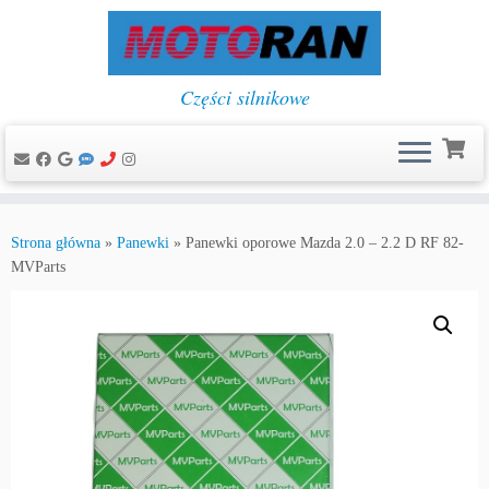
Części silnikowe
Przejdź
do
Strona główna
»
Panewki
»
Panewki oporowe Mazda 2.0 – 2.2 D RF 82-
treści
MVParts