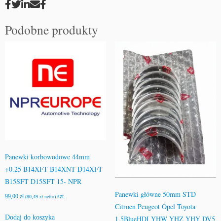
Podobne produkty
Panewki korbowodowe 44mm
+0.25 B14XFT B14XNT D14XFT
B15SFT D15SFT 15- NPR
Panewki główne 50mm STD
99,00
zł
szt.
(
80,49
zł
netto)
Citroen Peugeot Opel Toyota
Dodaj do koszyka
1.5BlueHDI YHW YHZ YHY DV5