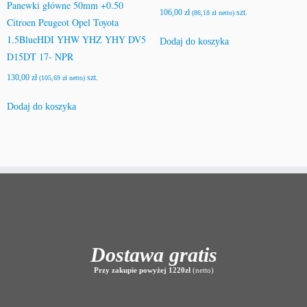
Panewki główne 50mm +0.50
106,00
zł
szt.
(
86,18
zł
netto)
Citroen Peugeot Opel Toyota
1.5BlueHDI YHW YHZ YHY DV5
Dodaj do koszyka
D15DT 17- NPR
130,00
zł
szt.
(
105,69
zł
netto)
Dodaj do koszyka
Dostawa gratis
Przy zakupie powyżej 1220zł
(netto)