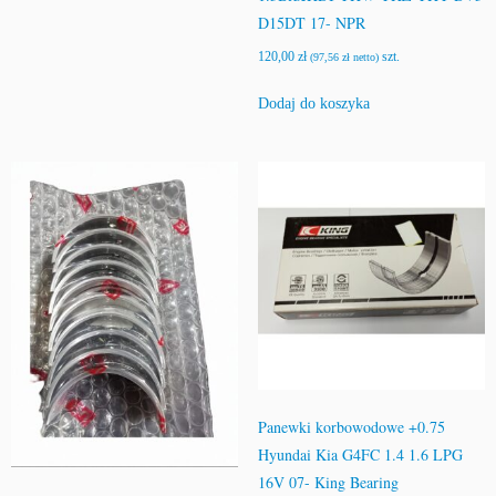
D15DT 17- NPR
120,00
zł
szt.
(
97,56
zł
netto)
Dodaj do koszyka
Panewki korbowodowe +0.75
Hyundai Kia G4FC 1.4 1.6 LPG
16V 07- King Bearing