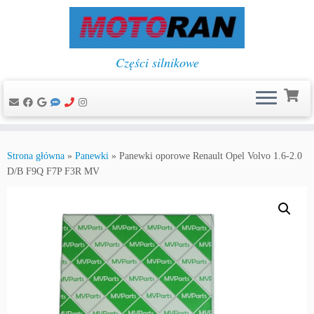
Części silnikowe
Przejdź
do
Strona główna
»
Panewki
»
Panewki oporowe Renault Opel Volvo 1.6-2.0
treści
D/B F9Q F7P F3R MV