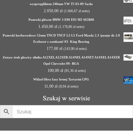
wysprzęglikiem 240mm VW T5 03-09 Sachs
2.050,00
zł
(
1.666,67
zł
netto)
Panewki główne BMW 3 E90 E93 M3 S65B40
1.450,00
zł
(
1.178,86
zł
netto)
Panewki korbowodowe 52mm TNCD TNCF L3 L5 Ford Mazda 2.3 /pasuje do 2.0
Ecoboost z zamkami/ 03- King Bearing
177,00
zł
(
143,90
zł
netto)
Zestaw śrub głowicy silnika A12XEL A12XER A14NEL A14NET A14XEL A14XER
Opel Chevrolet 09- BGA
100,00
zł
(
81,30
zł
netto)
Wkład filtra fazy lotnej Tartarini LPG
11,00
zł
(
8,94
zł
netto)
Szukaj w serwisie