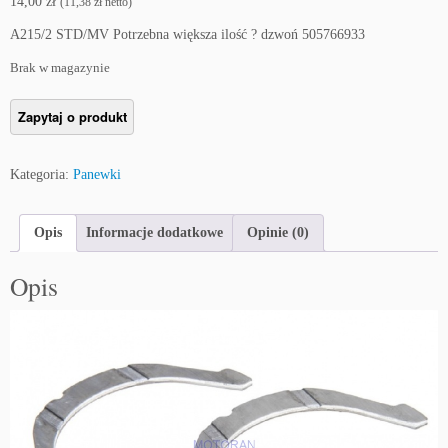
14,00
zł
(
11,38
zł
netto)
A215/2 STD/MV Potrzebna większa ilość ? dzwoń 505766933
Brak w magazynie
Kategoria:
Panewki
Opis
Informacje dodatkowe
Opinie (0)
Opis