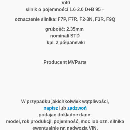
V40
silnik o pojemności 1.6-2.0 D+B 95 –
oznaczenie silnika: F7P, F7R, F2-3N, F3R, F9Q
grubość: 2.35mm
nominał/ STD
kpl. 2 półpanewki
Producent MVParts
W przypadku jakichkolwiek wątpliwości,
napisz
lub
zadzwoń
podając dokładne dane:
model, rok produkcji, pojemność, moc lub ozn. silnika
ewentualnie nr. nadwozia VIN.