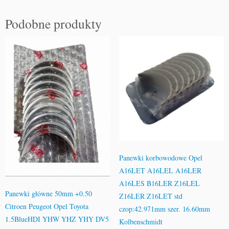
Podobne produkty
Panewki korbowodowe Opel
A16LET A16LEL A16LER
A16LES B16LER Z16LEL
Panewki główne 50mm +0.50
Z16LER Z16LET std
Citroen Peugeot Opel Toyota
czop:42.971mm szer. 16.60mm
1.5BlueHDI YHW YHZ YHY DV5
Kolbenschmidt