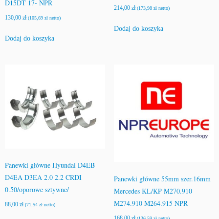
D15DT 17- NPR
214,00
zł
(
173,98
zł
netto)
130,00
zł
(
105,69
zł
netto)
Dodaj do koszyka
Dodaj do koszyka
Panewki główne Hyundai D4EB
D4EA D3EA 2.0 2.2 CRDI
Panewki główne 55mm szer.16mm
0.50/oporowe sztywne/
Mercedes KL/KP M270.910
M274.910 M264.915 NPR
88,00
zł
(
71,54
zł
netto)
168,00
zł
(
136,59
zł
netto)