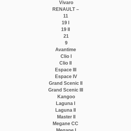
Vivaro
RENAULT –
11
19 I
19 II
21
9
Avantime
Clio I
Clio II
Espace III
Espace IV
Grand Scenic II
Grand Scenic III
Kangoo
Laguna I
Laguna II
Master II
Megane CC
Megane I