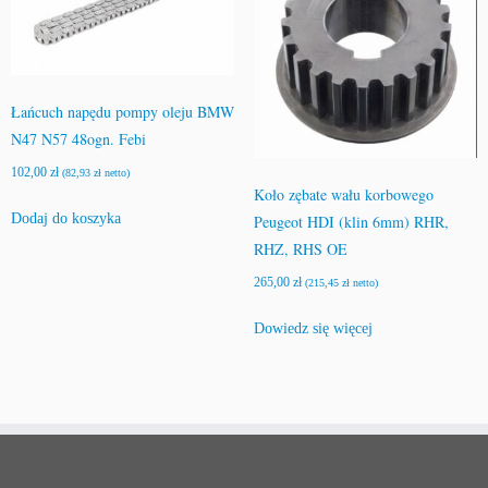
Łańcuch napędu pompy oleju BMW
N47 N57 48ogn. Febi
102,00
zł
(
82,93
zł
netto)
Koło zębate wału korbowego
Dodaj do koszyka
Peugeot HDI (klin 6mm) RHR,
RHZ, RHS OE
265,00
zł
(
215,45
zł
netto)
Dowiedz się więcej