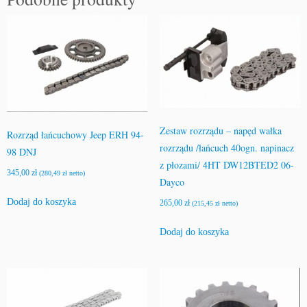
Zestaw rozrządu – napęd wałka
Rozrząd łańcuchowy Jeep ERH 94-
rozrządu /łańcuch 40ogn. napinacz
98 DNJ
z płozami/ 4HT DW12BTED2 06-
345,00
zł
(
280,49
zł
netto)
Dayco
Dodaj do koszyka
265,00
zł
(
215,45
zł
netto)
Dodaj do koszyka