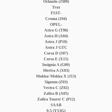
Orlando (J309)
Trax
FIAT-
Croma (194)
OPEL-
Astra G (T98)
Astra H (A04)
Astra J (P10)
Astra J GTC
Corsa D (S07)
Corsa E (X15)
Insignia A (G09)
Meriva A (X03)
Mokka/ Mokka X (J13)
Signum (Z03)
Vectra C (Z02)
Zafira B (A05)
Zafira Tourer C (P12)
SAAB
9-5 (YS3G)