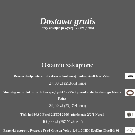
Dostawa gratis
Przy zakupie powyżej 1220zł
(netto)
Ostatnio zakupione
Przewód odpowietrzania skrzyni korbowej - odmy Audi VW Vaico
27,00
zł
(
21,95
zł
netto)
Simering uszczelniacz wału bez sprężynki 42x55x7 przód wału korbowego Victor
Reinz
28,50
zł
(
23,17
zł
netto)
Tłok kpl 86.00 Ford 2.2TDI 2006- pierścienie 2/2/2 Nural
366,00
zł
(
297,56
zł
netto)
Panewki oporowe Peugeot Ford Citroen Volvo 1.4-1.6 HDI EcoBlue BlueHdi 01-