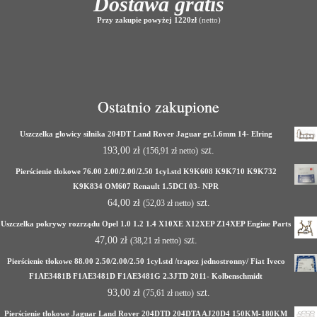
Dostawa gratis
Przy zakupie powyżej 1220zł
(netto)
Ostatnio zakupione
Uszczelka głowicy silnika 204DT Land Rover Jaguar gr.1.6mm 14- Elring
193,00
zł
szt.
(
156,91
zł
netto)
Pierścienie tłokowe 76.00 2.00/2.00/2.50 1cyl.std K9K608 K9K710 K9K732
K9K834 OM607 Renault 1.5DCI 03- NPR
64,00
zł
szt.
(
52,03
zł
netto)
Uszczelka pokrywy rozrządu Opel 1.0 1.2 1.4 X10XE X12XEP Z14XEP Engine Parts
47,00
zł
szt.
(
38,21
zł
netto)
Pierścienie tłokowe 88.00 2.50/2.00/2.50 1cyl.std /trapez jednostronny/ Fiat Iveco
F1AE3481B F1AE3481D F1AE3481G 2.3JTD 2011- Kolbenschmidt
93,00
zł
szt.
(
75,61
zł
netto)
Pierścienie tłokowe Jaguar Land Rover 204DTD 204DTA AJ20D4 150KM-180KM