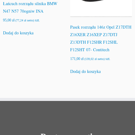
Łańcuch rozrządu silnika BMW
N47 N57 70ogniw INA
95,00
zł
szt.
(
77,24
zł
netto)
Pasek rozrządu 146z Opel Z17DTH
Dodaj do koszyka
Z16XER Z16XEP Z17DTJ
Z13DTH F12SHR F12SHL
F12SHT 07- Contitech
171,00
zł
szt.
(
139,02
zł
netto)
Dodaj do koszyka