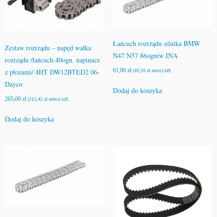
Łańcuch rozrządu silnika BMW
Zestaw rozrządu – napęd wałka
N47 N57 86ogniw INA
rozrządu /łańcuch 40ogn. napinacz
61,00
zł
szt.
z płozami/ 4HT DW12BTED2 06-
(
49,59
zł
netto)
Dayco
Dodaj do koszyka
265,00
zł
szt.
(
215,45
zł
netto)
Dodaj do koszyka