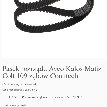
Pasek rozrządu Aveo Kalos Matiz
Colt 109 zębów Contitech
65,00
zł
szt.
(
52,85
zł
netto)
Cena jednostkowa
325,00
zł
/
kg
K5535XS/CT Potrzebna większa ilość ? dzwoń 505766933
Brak w magazynie