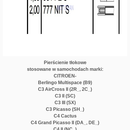
k
o
w
e
7
5.
0
0
1.
2
Pierścienie tłokowe
0/
stosowane w samochodach marki:
1.
CITROEN-
0
Berlingo Multispace (B9)
0/
C3 AirCross II (2R_, 2C_)
2.
C3 II (SC)
0
C3 III (SX)
0
C3 Picasso (SH_)
1
C4 Cactus
c
y
C4 Grand Picasso II (DA_, DE_)
l.
C4 II (NC_)