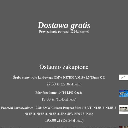
Dostawa gratis
Przy zakupie powyżej 1220zł
(netto)
Ostatnio zakupione
Śruba stopy wału korbowego BMW N57D30A M10x1.5/85mm OE
27,50
zł
(
22,36
zł
netto)
Filtr fazy lotnej 14/14 LPG Czaja
19,00
zł
(
15,45
zł
netto)
Panewki korbowodowe +0.80 BMW Citroen Peugeot Mini 1.6 VTI N12B16 N13B16
N14B16 N16B16 N18B16 5FX 5FV EP6 07- King
195,00
zł
(
158,54
zł
netto)