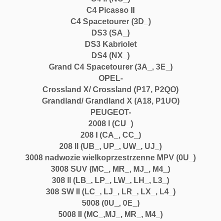
s
C4 Picasso II
t
C4 Spacetourer (3D_)
d
DS3 (SA_)
C
DS3 Kabriolet
i
DS4 (NX_)
t
Grand C4 Spacetourer (3A_, 3E_)
r
OPEL-
o
Crossland X/ Crossland (P17, P2QO)
e
Grandland/ Grandland X (A18, P1UO)
n
PEUGEOT-
P
2008 I (CU_)
e
208 I (CA_, CC_)
u
208 II (UB_, UP_, UW_, UJ_)
g
3008 nadwozie wielkoprzestrzenne MPV (0U_)
e
3008 SUV (MC_, MR_, MJ_, M4_)
o
308 II (LB_, LP_, LW_, LH_, L3_)
t
308 SW II (LC_, LJ_, LR_, LX_, L4_)
1.
5008 (0U_, 0E_)
2
5008 II (MC_,MJ_, MR_, M4_)
T