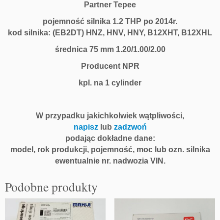
Partner Tepee
H
P
pojemność silnika 1.2 THP po 2014r.
E
kod silnika: (EB2DT) HNZ, HNV, HNY, B12XHT, B12XHL
B
2
średnica 75 mm 1.20/1.00/2.00
D
Producent NPR
T
H
kpl. na 1 cylinder
N
Z
H
W przypadku jakichkolwiek wątpliwości,
N
napisz
lub
zadzwoń
Y
podając dokładne dane:
1
model, rok produkcji, pojemność, moc lub ozn. silnika
2
ewentualnie nr. nadwozia VIN.
-
N
Podobne produkty
P
R