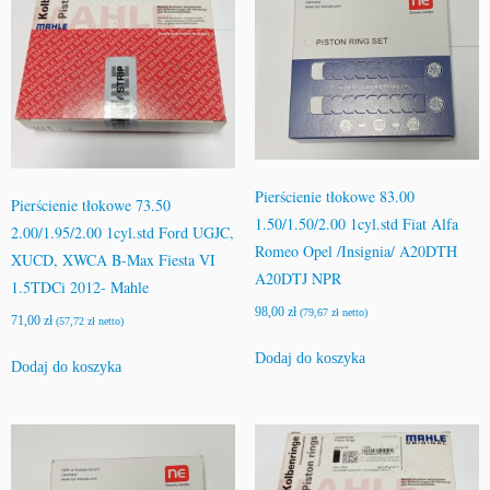
Pierścienie tłokowe 83.00
Pierścienie tłokowe 73.50
1.50/1.50/2.00 1cyl.std Fiat Alfa
2.00/1.95/2.00 1cyl.std Ford UGJC,
Romeo Opel /Insignia/ A20DTH
XUCD, XWCA B-Max Fiesta VI
A20DTJ NPR
1.5TDCi 2012- Mahle
98,00
zł
(
79,67
zł
netto)
71,00
zł
(
57,72
zł
netto)
Dodaj do koszyka
Dodaj do koszyka