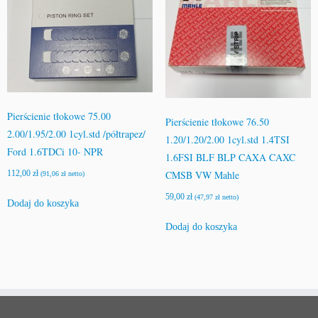
Pierścienie tłokowe 75.00
Pierścienie tłokowe 76.50
2.00/1.95/2.00 1cyl.std /półtrapez/
1.20/1.20/2.00 1cyl.std 1.4TSI
Ford 1.6TDCi 10- NPR
1.6FSI BLF BLP CAXA CAXC
CMSB VW Mahle
112,00
zł
(
91,06
zł
netto)
59,00
zł
(
47,97
zł
netto)
Dodaj do koszyka
Dodaj do koszyka