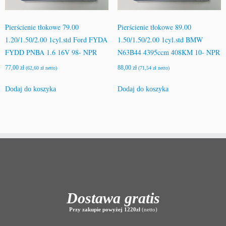
Pierścienie tłokowe 79.00
Pierścienie tłokowe 89.00
1.20/1.50/2.00 1cyl.std Ford FYDA
1.50/1.50/2.00 1cyl.std BMW
FYDD PNBA 1.6 16V 98- NPR
N63B44 4395ccm 408KM 10- NPR
77,00
zł
88,00
zł
(
62,60
zł
netto)
(
71,54
zł
netto)
Dodaj do koszyka
Dodaj do koszyka
Dostawa gratis
Przy zakupie powyżej 1220zł
(netto)