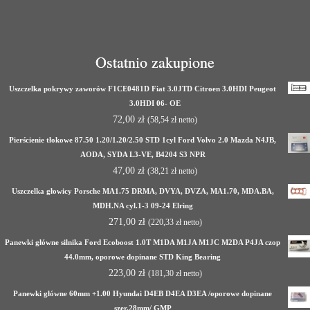
Ostatnio zakupione
Uszczelka pokrywy zaworów F1CE0481D Fiat 3.0JTD Citroen 3.0HDI Peugeot
3.0HDI 06- OE
72,00
zł
(
58,54
zł
netto)
Pierścienie tłokowe 87.50 1.20/1.20/2.50 STD 1cyl Ford Volvo 2.0 Mazda N4JB,
AODA, SYDA L3-VE, B4204 S3 NPR
47,00
zł
(
38,21
zł
netto)
Uszczelka głowicy Porsche MA1.75 DRMA, DVYA, DVZA, MA1.70, MDA.BA,
MDH.NA cyl.1-3 09-24 Elring
271,00
zł
(
220,33
zł
netto)
Panewki główne silnika Ford Ecoboost 1.0T M1DA M1JA M1JC M2DA P4JA czop
44.0mm, oporowe dopinane STD King Bearing
223,00
zł
(
181,30
zł
netto)
Panewki główne 60mm +1.00 Hyundai D4EB D4EA D3EA /oporowe dopinane
szer.28mm/ GMP