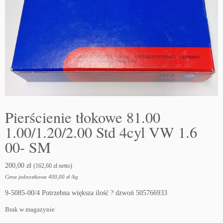
Pierścienie tłokowe 81.00
1.00/1.20/2.00 Std 4cyl VW 1.6
00- SM
200,00
zł
(
162,60
zł
netto)
Cena jednostkowa
400,00
zł
/
kg
9-5085-00/4 Potrzebna większa ilość ? dzwoń 505766933
Brak w magazynie