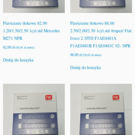
Pierścienie tłokowe 82.00
Pierścienie tłokowe 88.00
1.20/1.50/2.50 1cyl.std Mercedes
2.50/2.00/2.50 1cyl.std /trapez/ Fiat
M271 NPR
Iveco 2.3JTD F1AE0481A
F1AE0481B F1AE0481C 02- NPR
62,00
zł
(
50,41
zł
netto)
96,00
zł
(
78,05
zł
netto)
Dodaj do koszyka
Dodaj do koszyka