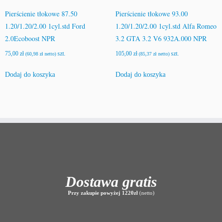
Pierścienie tłokowe 87.50
Pierścienie tłokowe 93.00
1.20/1.20/2.00 1cyl.std Ford
1.20/1.20/2.00 1cyl.std Alfa Romeo
2.0Ecoboost NPR
3.2 GTA 3.2 V6 932A.000 NPR
75,00
zł
szt.
105,00
zł
szt.
(
60,98
zł
netto)
(
85,37
zł
netto)
Dodaj do koszyka
Dodaj do koszyka
Dostawa gratis
Przy zakupie powyżej 1220zł
(netto)