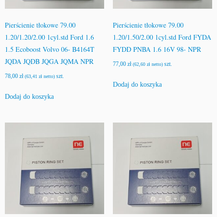
Pierścienie tłokowe 79.00
Pierścienie tłokowe 79.00
1.20/1.20/2.00 1cyl.std Ford 1.6
1.20/1.50/2.00 1cyl.std Ford FYDA
1.5 Ecoboost Volvo 06- B4164T
FYDD PNBA 1.6 16V 98- NPR
JQDA JQDB JQGA JQMA NPR
77,00
zł
szt.
(
62,60
zł
netto)
78,00
zł
szt.
(
63,41
zł
netto)
Dodaj do koszyka
Dodaj do koszyka