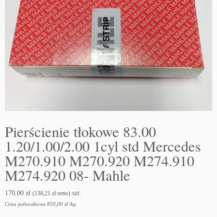
Pierścienie tłokowe 83.00
1.20/1.00/2.00 1cyl std Mercedes
M270.910 M270.920 M274.910
M274.920 08- Mahle
170,00
zł
szt.
(
138,21
zł
netto)
Cena jednostkowa
850,00
zł
/
kg