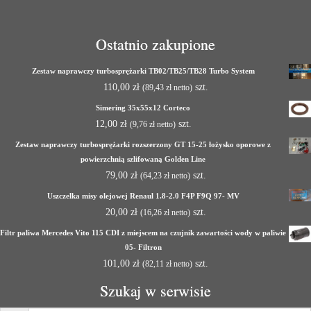
Ostatnio zakupione
Zestaw naprawczy turbosprężarki TB02/TB25/TB28 Turbo System
110,00
zł
szt.
(
89,43
zł
netto)
Simering 35x55x12 Corteco
12,00
zł
szt.
(
9,76
zł
netto)
Zestaw naprawczy turbosprężarki rozszerzony GT 15-25 łożysko oporowe z
powierzchnią szlifowaną Golden Line
79,00
zł
szt.
(
64,23
zł
netto)
Uszczelka misy olejowej Renaul 1.8-2.0 F4P F9Q 97- MV
20,00
zł
szt.
(
16,26
zł
netto)
Filtr paliwa Mercedes Vito 115 CDI z miejscem na czujnik zawartości wody w paliwie
05- Filtron
101,00
zł
szt.
(
82,11
zł
netto)
Szukaj w serwisie