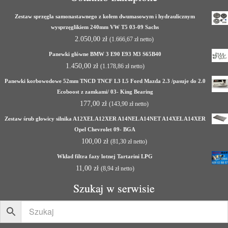
Zestaw sprzęgła samonastawnego z kołem dwumasowym i hydraulicznym
wysprzęglikiem 240mm VW T5 03-09 Sachs
2.050,00
zł
(
1.666,67
zł
netto)
Panewki główne BMW 3 E90 E93 M3 S65B40
1.450,00
zł
(
1.178,86
zł
netto)
Panewki korbowodowe 52mm TNCD TNCF L3 L5 Ford Mazda 2.3 /pasuje do 2.0
Ecoboost z zamkami/ 03- King Bearing
177,00
zł
(
143,90
zł
netto)
Zestaw śrub głowicy silnika A12XEL A12XER A14NEL A14NET A14XEL A14XER
Opel Chevrolet 09- BGA
100,00
zł
(
81,30
zł
netto)
Wkład filtra fazy lotnej Tartarini LPG
11,00
zł
(
8,94
zł
netto)
Szukaj w serwisie