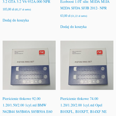
3.2 GTA 3.2 V6 932A.000 NPR
Ecoboost 1.0T siln: M1DA M1JA
M2DA SFDA SFJB 2012- NPR
105,00
zł
(
85,37
zł
netto)
63,00
zł
(
51,22
zł
netto)
Dodaj do koszyka
Dodaj do koszyka
Pierścienie tłokowe 92.00
Pierścienie tłokowe 74.00
1.20/1.50/2.00 1cyl.std BMW
1.20/1.20/2.00 1cyl.std Opel
N62B44 S65B40A S85B50A E60
B10XFL, B10XFT, B14XF NE