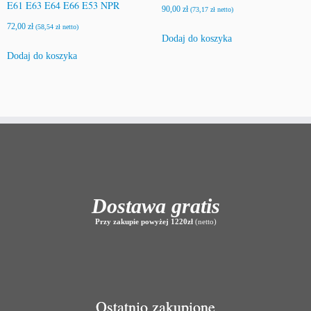
E61 E63 E64 E66 E53 NPR
90,00
zł
(
73,17
zł
netto)
72,00
zł
(
58,54
zł
netto)
Dodaj do koszyka
Dodaj do koszyka
Dostawa gratis
Przy zakupie powyżej 1220zł
(netto)
Ostatnio zakupione