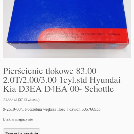
Pierścienie tłokowe 83.00
2.0T/2.00/3.00 1cyl.std Hyundai
Kia D3EA D4EA 00- Schottle
71,00
zł
(
57,72
zł
netto)
9-2610-00/1 Potrzebna większa ilość ? dzwoń 505766933
Brak w magazynie