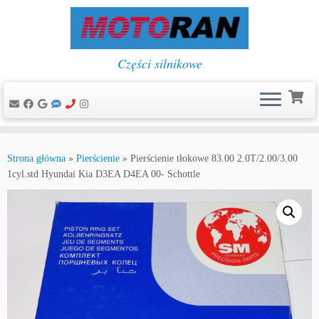
Części silnikowe
Przejdź
do
Strona główna
»
Pierścienie
»
Pierścienie tłokowe 83.00 2.0T/2.00/3.00
treści
1cyl.std Hyundai Kia D3EA D4EA 00- Schottle