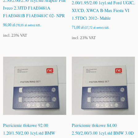
2.50/2.00/2.50 1cyl.std /trapez/ Fiat
2.00/1.95/2.00 1cyl.std Ford UGJC,
Iveco 2.3JTD F1AE0481A
XUCD, XWCA B-Max Fiesta VI
F1AE0481B F1AE0481C 02- NPR
1.5TDCi 2012- Mahle
96,00
zł
szt.
(
78,05
zł
netto)
71,00
zł
szt.
(
57,72
zł
netto)
incl. 23% VAT
incl. 23% VAT
Pierścienie tłokowe 92.00
Pierścienie tłokowe 84.00
1.20/1.50/2.00 1cyl.std BMW
2.50/2.00/3.00 1cyl.std BMW 3.0D