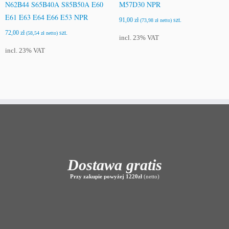
N62B44 S65B40A S85B50A E60
M57D30 NPR
E61 E63 E64 E66 E53 NPR
91,00
zł
szt.
(
73,98
zł
netto)
72,00
zł
szt.
(
58,54
zł
netto)
incl. 23% VAT
incl. 23% VAT
Dostawa gratis
Przy zakupie powyżej 1220zł
(netto)