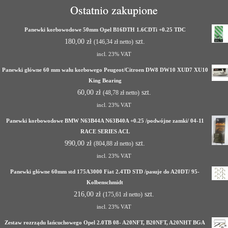
Ostatnio zakupione
Panewki korbowodowe 50mm Opel B16DTH 1.6CDTi +0.25 TDC
180,00
zł
szt.
(
146,34
zł
netto)
incl. 23% VAT
Panewki główne 60 mm wału korbowego Peugeot/Citroen DW8 DW10 XUD7 XU10
King Bearing
60,00
zł
szt.
(
48,78
zł
netto)
incl. 23% VAT
Panewki korbowodowe BMW N63B44A N63B40A +0.25 /podwójne zamki/ 04-11
RACE SERIES ACL
990,00
zł
szt.
(
804,88
zł
netto)
incl. 23% VAT
Panewki główne 60mm std 175A3000 Fiat 2.4TD STD /pasuje do A20DT/ 95-
Kolbenschmidt
216,00
zł
szt.
(
175,61
zł
netto)
incl. 23% VAT
Zestaw rozrządu łańcuchowego Opel 2.0TB 08- A20NFT, B20NFT, A20NHT BGA