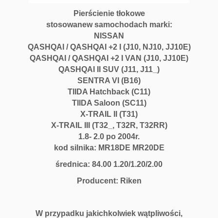
Pierścienie tłokowe
stosowanew samochodach marki:
NISSAN
QASHQAI / QASHQAI +2 I (J10, NJ10, JJ10E)
QASHQAI / QASHQAI +2 I VAN (J10, JJ10E)
QASHQAI II SUV (J11, J11_)
SENTRA VI (B16)
TIIDA Hatchback (C11)
TIIDA Saloon (SC11)
X-TRAIL II (T31)
X-TRAIL III (T32_, T32R, T32RR)
1.8- 2.0 po 2004r.
kod silnika:
MR18DE MR20DE
średnica:
84.00 1.20/1.20/2.00
Producent: Riken
W przypadku jakichkolwiek wątpliwości,