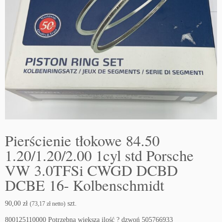
Pierścienie tłokowe 84.50
1.20/1.20/2.00 1cyl std Porsche
VW 3.0TFSi CWGD DCBD
DCBE 16- Kolbenschmidt
90,00
zł
szt.
(
73,17
zł
netto)
800125110000 Potrzebna większa ilość ? dzwoń 505766933