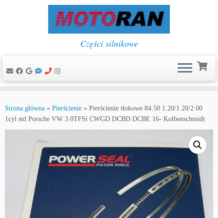
Części silnikowe
Przejdź
do
Strona główna
»
Pierścienie
»
Pierścienie tłokowe 84.50 1.20/1.20/2.00
treści
1cyl std Porsche VW 3.0TFSi CWGD DCBD DCBE 16- Kolbenschmidt