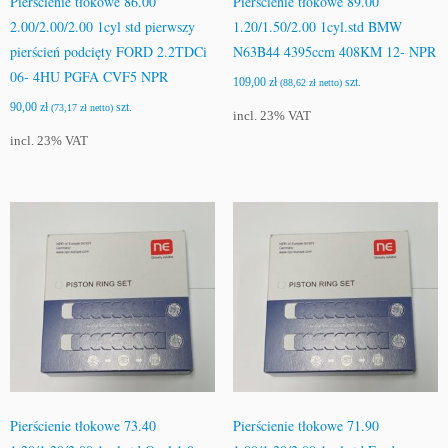
Pierścienie tłokowe 86.00
Pierścienie tłokowe 89.00
2.00/2.00/2.00 1cyl std pierwszy
1.20/1.50/2.00 1cyl.std BMW
pierścień podcięty FORD 2.2TDCi
N63B44 4395ccm 408KM 12- NPR
06- 4HU PGFA CVF5 NPR
109,00
zł
szt.
(
88,62
zł
netto)
90,00
zł
szt.
(
73,17
zł
netto)
incl. 23% VAT
incl. 23% VAT
Pierścienie tłokowe 73.40
Pierścienie tłokowe 71.90