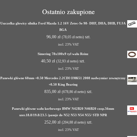
Ostatnio zakupione
Uszczelka głowicy silnika Ford Mazda 1.2 16V Zetec-Se 98- DHF, DHA, DHB, FUJA
BGA
96,00
zł
szt.
(
78,05
zł
netto)
incl. 23% VAT
Simering 78x100x9 tył wału Reinz
40,50
zł
szt.
(
32,93
zł
netto)
incl. 23% VAT
Panewki główne 60mm +0.50 Mercedes 2.2CDI OM651 2008 nadwymiar zewnętrzny
+0.50 King Bearing
835,00
zł
szt.
(
678,86
zł
netto)
incl. 23% VAT
Panewki główne wału korbowego BMW N42B20 N46B20 czop.56mm
szer.18.8/19.8/23.5 /pasuje do N52 N53 N54 N55/ STD NPR
252,00
zł
szt.
(
204,88
zł
netto)
incl. 23% VAT