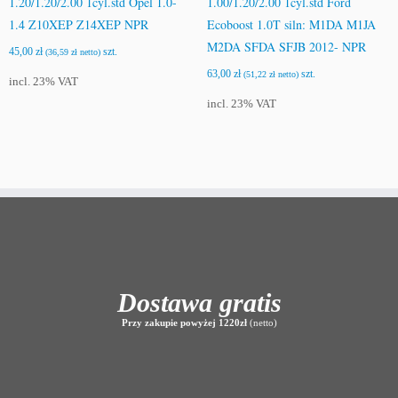
1.20/1.20/2.00 1cyl.std Opel 1.0-
1.00/1.20/2.00 1cyl.std Ford
1.4 Z10XEP Z14XEP NPR
Ecoboost 1.0T siln: M1DA M1JA
M2DA SFDA SFJB 2012- NPR
45,00
zł
szt.
(
36,59
zł
netto)
63,00
zł
szt.
(
51,22
zł
netto)
incl. 23% VAT
incl. 23% VAT
Dostawa gratis
Przy zakupie powyżej 1220zł
(netto)