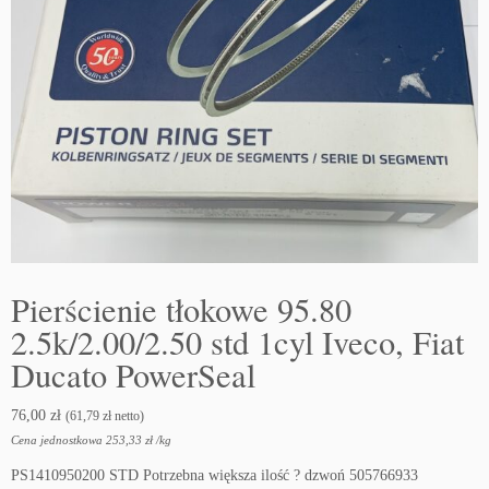
Pierścienie tłokowe 95.80
2.5k/2.00/2.50 std 1cyl Iveco, Fiat
Ducato PowerSeal
76,00
zł
(
61,79
zł
netto)
Cena jednostkowa
253,33
zł
/
kg
PS1410950200 STD Potrzebna większa ilość ? dzwoń 505766933