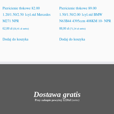
Pierścienie tłokowe 82.00
Pierścienie tłokowe 89.00
1.20/1.50/2.50 1cyl.std Mercedes
1.50/1.50/2.00 1cyl.std BMW
M271 NPR
N63B44 4395ccm 408KM 10- NPR
62,00
zł
88,00
zł
(
50,41
zł
netto)
(
71,54
zł
netto)
Dodaj do koszyka
Dodaj do koszyka
Dostawa gratis
Przy zakupie powyżej 1220zł
(netto)