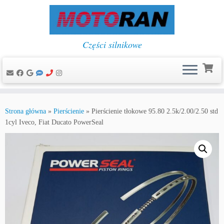
Części silnikowe
Przejdź
do
Strona główna
»
Pierścienie
»
Pierścienie tłokowe 95.80 2.5k/2.00/2.50 std
treści
1cyl Iveco, Fiat Ducato PowerSeal