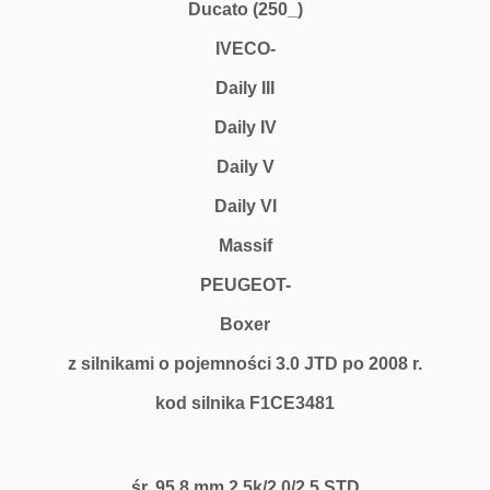
Ducato (250_)
IVECO-
Daily III
Daily IV
Daily V
Daily VI
Massif
PEUGEOT-
Boxer
z silnikami o pojemności 3.0 JTD po 2008 r.
kod silnika F1CE3481
śr. 95.8 mm 2.5k/2.0/2.5 STD