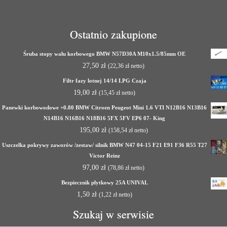
Ostatnio zakupione
Śruba stopy wału korbowego BMW N57D30A M10x1.5/85mm OE
27,50
zł
(
22,36
zł
netto)
Filtr fazy lotnej 14/14 LPG Czaja
19,00
zł
(
15,45
zł
netto)
Panewki korbowodowe +0.80 BMW Citroen Peugeot Mini 1.6 VTI N12B16 N13B16
N14B16 N16B16 N18B16 5FX 5FV EP6 07- King
195,00
zł
(
158,54
zł
netto)
Uszczelka pokrywy zaworów /zestaw/ silnik BMW N47 04-15 F21 E91 F36 R55 T27
Victor Reinz
97,00
zł
(
78,86
zł
netto)
Bezpiecznik płytkowy 25A UNIVAL
1,50
zł
(
1,22
zł
netto)
Szukaj w serwisie