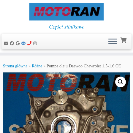
Części silnikowe
Przejdź
do
Strona główna
»
Różne
»
Pompa oleju Daewoo Chewrolet 1.5-1.6 OE
treści