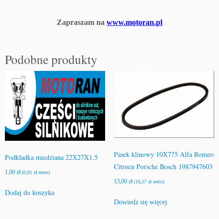
Zapraszam na
www.motoran.pl
Podobne produkty
Pasek klinowy 10X775 Alfa Romeo
Podkładka miedziana 22X27X1,5
Citroen Porsche Bosch 1987947603
1,00
zł
(
0,81
zł
netto)
13,00
zł
(
10,57
zł
netto)
Dodaj do koszyka
Dowiedz się więcej