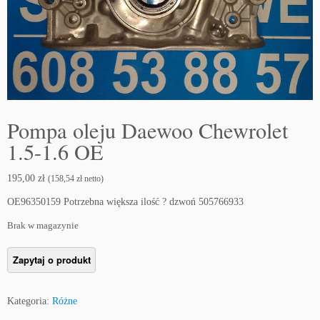
Pompa oleju Daewoo Chewrolet
1.5-1.6 OE
195,00
zł
(
158,54
zł
netto)
OE96350159 Potrzebna większa ilość ? dzwoń 505766933
Brak w magazynie
Kategoria:
Różne