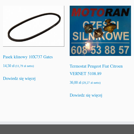
Pasek klinowy 10X737 Gates
Termostat Peugeot Fiat Citroen
14,50
zł
(
11,79
zł
netto)
VERNET 5108.89
Dowiedz się więcej
36,00
zł
(
29,27
zł
netto)
Dowiedz się więcej