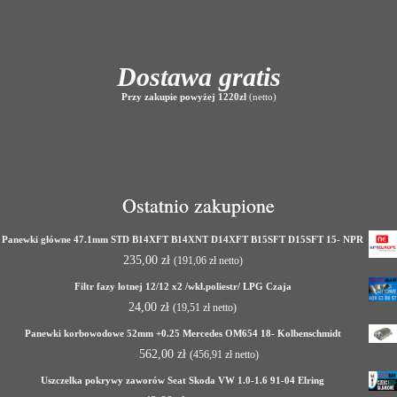
Dostawa gratis
Przy zakupie powyżej 1220zł
(netto)
Ostatnio zakupione
Panewki główne 47.1mm STD B14XFT B14XNT D14XFT B15SFT D15SFT 15- NPR
235,00
zł
(
191,06
zł
netto)
Filtr fazy lotnej 12/12 x2 /wkł.poliestr/ LPG Czaja
24,00
zł
(
19,51
zł
netto)
Panewki korbowodowe 52mm +0.25 Mercedes OM654 18- Kolbenschmidt
562,00
zł
(
456,91
zł
netto)
Uszczelka pokrywy zaworów Seat Skoda VW 1.0-1.6 91-04 Elring