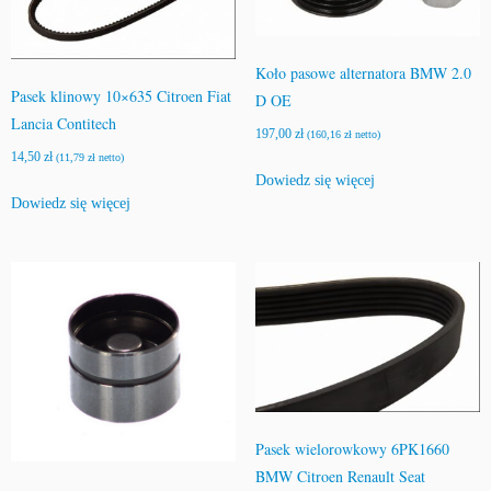
Koło pasowe alternatora BMW 2.0
Pasek klinowy 10×635 Citroen Fiat
D OE
Lancia Contitech
197,00
zł
(
160,16
zł
netto)
14,50
zł
(
11,79
zł
netto)
Dowiedz się więcej
Dowiedz się więcej
Pasek wielorowkowy 6PK1660
BMW Citroen Renault Seat