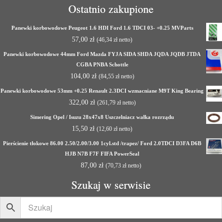
Ostatnio zakupione
Panewki korbowodowe Peugeot 1.6 HDI Ford 1.6 TDCI 03- +0.25 MVParts
57,00
zł
(
46,34
zł
netto)
Panewki korbowodowe 44mm Ford Mazda FYJA SIDA SHDA JQDA JQDB JTDA
CGBA PNBA Schottle
104,00
zł
(
84,55
zł
netto)
Panewki korbowodowe 53mm +0.25 Renault 2.3DCI wzmacniane M9T King Bearing
322,00
zł
(
261,79
zł
netto)
Simering Opel / Isuzu 28x47x8 Uszczelniacz wałka rozrządu
15,50
zł
(
12,60
zł
netto)
Pierścienie tłokowe 86.00 2.50/2.00/3.00 1cyl.std /trapez/ Ford 2.0TDCI D3FA D6B
HJB N7B F7F FIFA PowerSeal
87,00
zł
(
70,73
zł
netto)
Szukaj w serwisie