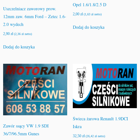
Opel 1.6/1.8/2.5 D
Uszczelniacz zaworowy prow.
2,00
zł
(
1,63
zł
netto)
12mm zaw. 6mm Ford – Zetec 1.6-
2.0 wydech
Dodaj do koszyka
2,90
zł
(
2,36
zł
netto)
Dodaj do koszyka
Świeca żarowa Renault 1.9DCI
Zawór ssący VW 1.9 SDI
Iskra
36/7/96.5mm Gunes
32,50
zł
(
26,42
zł
netto)