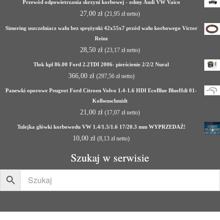
Przewód odpowietrzania skrzyni korbowej - odmy Audi VW Vaico
27,00
zł
(
21,95
zł
netto)
Simering uszczelniacz wału bez sprężynki 42x55x7 przód wału korbowego Victor
Reinz
28,50
zł
(
23,17
zł
netto)
Tłok kpl 86.00 Ford 2.2TDI 2006- pierścienie 2/2/2 Nural
366,00
zł
(
297,56
zł
netto)
Panewki oporowe Peugeot Ford Citroen Volvo 1.4-1.6 HDI EcoBlue BlueHdi 01-
Kolbenschmidt
21,00
zł
(
17,07
zł
netto)
Tulejka główki korbowodu VW 1.4/1.5/1.6 17/20.3 mm WYPRZEDAŻ!
10,00
zł
(
8,13
zł
netto)
Szukaj w serwisie