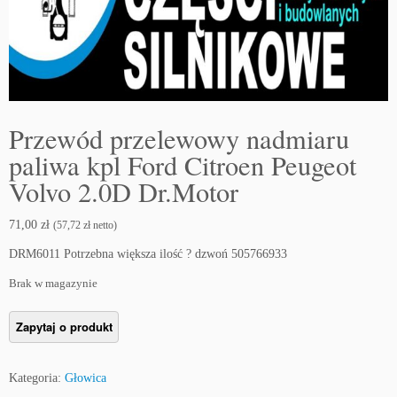
Przewód przelewowy nadmiaru
paliwa kpl Ford Citroen Peugeot
Volvo 2.0D Dr.Motor
71,00
zł
(
57,72
zł
netto)
DRM6011 Potrzebna większa ilość ? dzwoń 505766933
Brak w magazynie
Kategoria:
Głowica