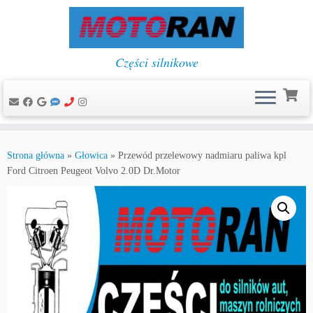
Części silnikowe
Przejdź
do
Strona główna
»
Głowica
»
Przewód przelewowy nadmiaru paliwa kpl
treści
Ford Citroen Peugeot Volvo 2.0D Dr.Motor