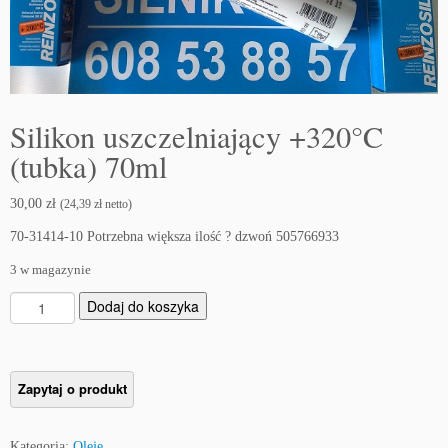
Silikon uszczelniający +320°C
(tubka) 70ml
30,00
zł
(
24,39
zł
netto)
70-31414-10 Potrzebna większa ilość ? dzwoń 505766933
3 w magazynie
i
Dodaj do koszyka
l
o
ś
ć
S
i
Kategoria:
Oleje