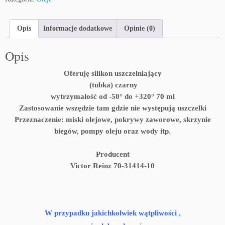
l
i
k
Opis
Informacje dodatkowe
Opinie (0)
o
n
Opis
u
s
Oferuję silikon uszczelniający
z
(tubka) czarny
c
wytrzymałość od -50° do +320° 70 ml
z
Zastosowanie wszędzie tam gdzie nie występują uszczelki
e
Przeznaczenie: miski olejowe, pokrywy zaworowe, skrzynie
l
biegów, pompy oleju oraz wody itp.
n
i
Producent
a
Victor Reinz 70-31414-10
j
ą
c
y
W przypadku jakichkolwiek wątpliwości ,
+
3