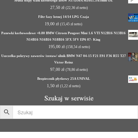
Śruba stopy wału korbowego BMW N57D30A M10x1.5/85mm OE
27,50
zł
(
22,36
zł
netto)
Filtr fazy lotnej 14/14 LPG Czaja
19,00
zł
(
15,45
zł
netto)
Panewki korbowodowe +0.80 BMW Citroen Peugeot Mini 1.6 VTI N12B16 N13B16
N14B16 N16B16 N18B16 5FX 5FV EP6 07- King
195,00
zł
(
158,54
zł
netto)
Uszczelka pokrywy zaworów /zestaw/ silnik BMW N47 04-15 F21 E91 F36 R55 T27
Victor Reinz
97,00
zł
(
78,86
zł
netto)
Bezpiecznik płytkowy 25A UNIVAL
1,50
zł
(
1,22
zł
netto)
Szukaj w serwisie