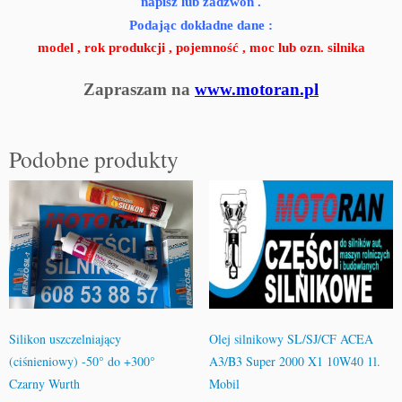
napisz lub zadzwoń .
2
Podając dokładne dane :
0°
model , rok produkcji , pojemność , moc lub ozn. silnika
C
(t
Zapraszam na
www.motoran.pl
u
b
k
Podobne produkty
a)
7
0
m
l
Olej silnikowy SL/SJ/CF ACEA
Silikon uszczelniający
A3/B3 Super 2000 X1 10W40 1l.
(ciśnieniowy) -50° do +300°
Mobil
Czarny Wurth