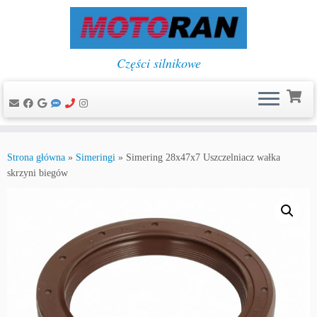
Części silnikowe
Przejdź
do
Strona główna
»
Simeringi
»
Simering 28x47x7 Uszczelniacz wałka
treści
skrzyni biegów