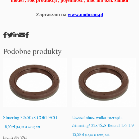
model , rok produkcji , pojemność , moc lub ozn. silnika
e
l
Zapraszam na
www.motoran.pl
n
i
a
c
z
Podobne produkty
w
a
ł
k
a
s
k
r
z
y
Simering 32x50x8 CORTECO
Uszczelniacz wałka rozrządu
n
/simering/ 22x45x8 Renaul 1.6-1.9
i
18,00
zł
szt.
(
14,63
zł
netto)
b
15,50
zł
szt.
(
12,60
zł
netto)
incl. 23% VAT
i