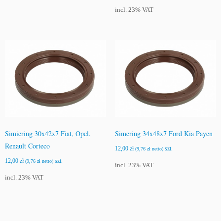
e
incl. 23% VAT
g
ó
w
Simiering 30x42x7 Fiat, Opel,
Simering 34x48x7 Ford Kia Payen
Renault Corteco
12,00
zł
szt.
(
9,76
zł
netto)
12,00
zł
szt.
(
9,76
zł
netto)
incl. 23% VAT
incl. 23% VAT