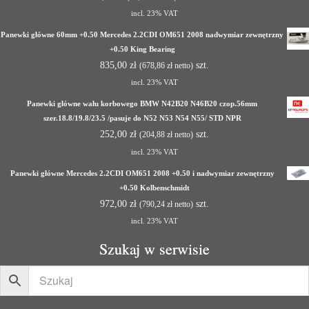
incl. 23% VAT
Panewki główne 60mm +0.50 Mercedes 2.2CDI OM651 2008 nadwymiar zewnętrzny
+0.50 King Bearing
835,00
zł
szt.
(
678,86
zł
netto)
incl. 23% VAT
Panewki główne wału korbowego BMW N42B20 N46B20 czop.56mm
szer.18.8/19.8/23.5 /pasuje do N52 N53 N54 N55/ STD NPR
252,00
zł
szt.
(
204,88
zł
netto)
incl. 23% VAT
Panewki główne Mercedes 2.2CDI OM651 2008 +0.50 i nadwymiar zewnętrzny
+0.50 Kolbenschmidt
972,00
zł
szt.
(
790,24
zł
netto)
incl. 23% VAT
Szukaj w serwisie