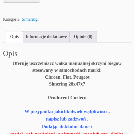
S
i
m
Kategoria:
Simeringi
e
r
Opis
Informacje dodatkowe
Opinie (0)
i
n
Opis
g
2
Oferuję uszczelniacz wałka manualnej skrzyni biegów
8
stosowany w samochodach marki:
x
4
Citroen, Fiat, Peugeot
7
Simering 28x47x7
x
7
Producent Corteco
U
s
W przypadku jakichkolwiek wątpliwości ,
z
napisz lub zadzwoń .
c
Podając dokładne dane :
z