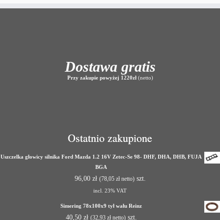
Dostawa gratis
Przy zakupie powyżej 1220zł
(netto)
Ostatnio zakupione
Uszczelka głowicy silnika Ford Mazda 1.2 16V Zetec-Se 98- DHF, DHA, DHB, FUJA
BGA
96,00
zł
szt.
(
78,05
zł
netto)
incl. 23% VAT
Simering 78x100x9 tył wału Reinz
40,50
zł
szt.
(
32,93
zł
netto)