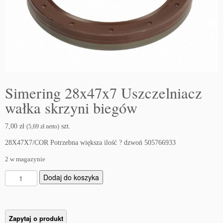
Simering 28x47x7 Uszczelniacz
wałka skrzyni biegów
7,00
zł
szt.
(
5,69
zł
netto)
28X47X7/COR Potrzebna większa ilość ? dzwoń 505766933
2 w magazynie
i
Dodaj do koszyka
l
o
ś
ć