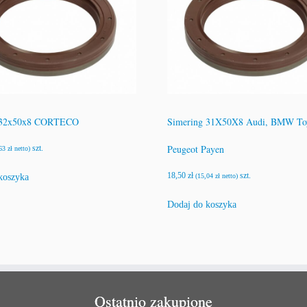
 32x50x8 CORTECO
Simering 31X50X8 Audi, BMW Toy
Peugeot Payen
szt.
,63
zł
netto)
18,50
zł
szt.
koszyka
(
15,04
zł
netto)
Dodaj do koszyka
Ostatnio zakupione