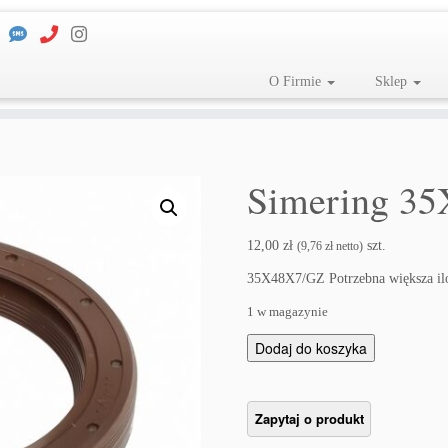
O Firmie
Sklep
Simering 35
12,00
zł
szt.
(
9,76
zł
netto)
35X48X7/GZ Potrzebna większa il
1 w magazynie
i
Dodaj do koszyka
l
o
ś
ć