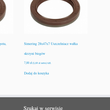
ota,
Simering 28x47x7 Uszczelniacz wałka
skrzyni biegów
7,00
zł
szt.
(
5,69
zł
netto)
Dodaj do koszyka
Szukaj w serwisie