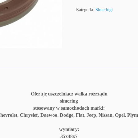
S
i
Kategoria:
Simeringi
m
e
r
i
n
g
3
5
X
4
8
X
Oferuję uszczelniacz wałka rozrządu
7
simering
P
stosowany w samochodach marki:
a
hevrolet, Chrysler, Daewoo, Dodge, Fiat, Jeep, Nissan, Opel, Pl
y
e
wymiary:
n
35x48x7