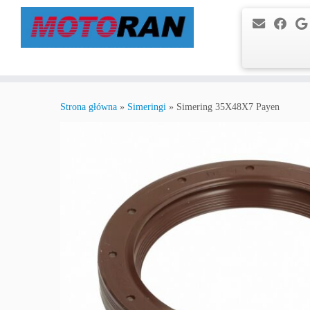
Przejdź
do
Strona główna
»
Simeringi
»
Simering 35X48X7 Payen
treści