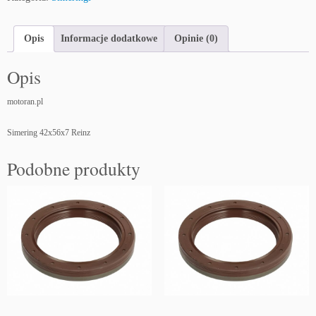
m
e
r
Opis
Informacje dodatkowe
Opinie (0)
i
n
Opis
g
4
motoran.pl
2
x
Simering 42x56x7 Reinz
5
6
Podobne produkty
x
7
R
e
i
n
z