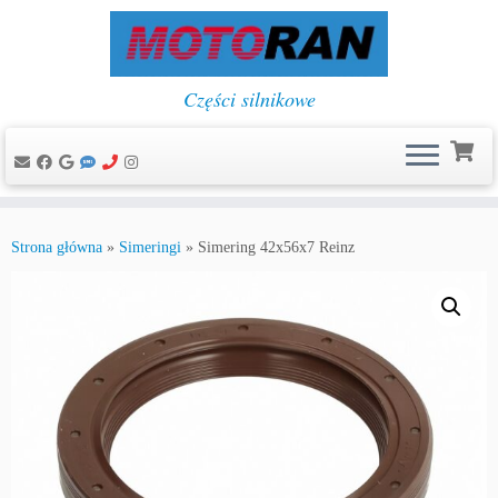
Części silnikowe
Przejdź
do
Strona główna
»
Simeringi
»
Simering 42x56x7 Reinz
treści