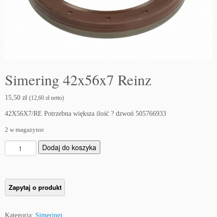
Simering 42x56x7 Reinz
15,50
zł
(
12,60
zł
netto)
42X56X7/RE Potrzebna większa ilość ? dzwoń 505766933
2 w magazynie
i
Dodaj do koszyka
l
o
ś
ć
S
i
Kategoria:
Simeringi