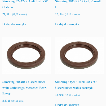
Simering 32x42x8 Audi Seat VW
Simering 30X42X6 Opel, Renault
Corteco
H
21,00
zł
12,50
zł
(
17,07
zł
netto)
(
10,16
zł
netto)
Dodaj do koszyka
Dodaj do koszyka
Simering 30x40x7 Uszczelniacz
Simering Opel / Isuzu 28x47x8
wału korbowego Mercedes-Benz,
Uszczelniacz wałka rozrządu
Rover
15,50
zł
(
12,60
zł
netto)
8,50
zł
(
6,91
zł
netto)
Dodaj do koszyka