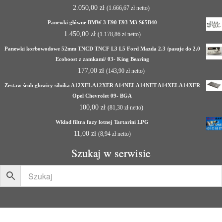
2.050,00
zł
(
1.666,67
zł
netto)
Panewki główne BMW 3 E90 E93 M3 S65B40
1.450,00
zł
(
1.178,86
zł
netto)
Panewki korbowodowe 52mm TNCD TNCF L3 L5 Ford Mazda 2.3 /pasuje do 2.0
Ecoboost z zamkami/ 03- King Bearing
177,00
zł
(
143,90
zł
netto)
Zestaw śrub głowicy silnika A12XEL A12XER A14NEL A14NET A14XEL A14XER
Opel Chevrolet 09- BGA
100,00
zł
(
81,30
zł
netto)
Wkład filtra fazy lotnej Tartarini LPG
11,00
zł
(
8,94
zł
netto)
Szukaj w serwisie