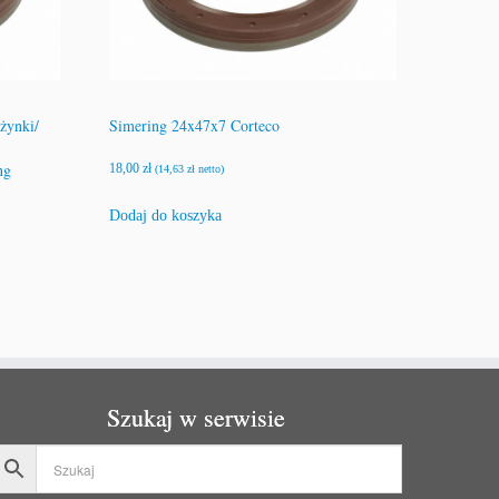
żynki/
Simering 24x47x7 Corteco
ng
18,00
zł
(
14,63
zł
netto)
Dodaj do koszyka
Szukaj w serwisie