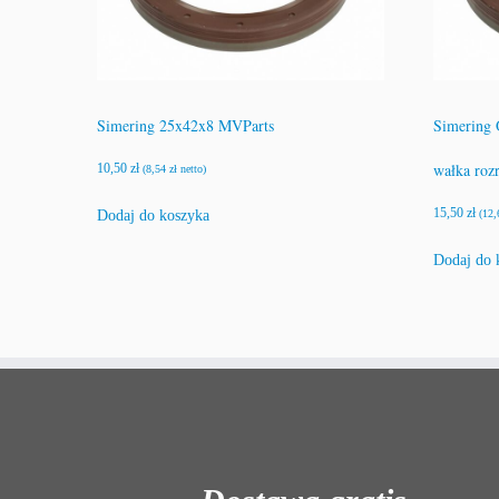
Simering 25x42x8 MVParts
Simering 
wałka roz
10,50
zł
(
8,54
zł
netto)
15,50
zł
Dodaj do koszyka
(
12
Dodaj do 