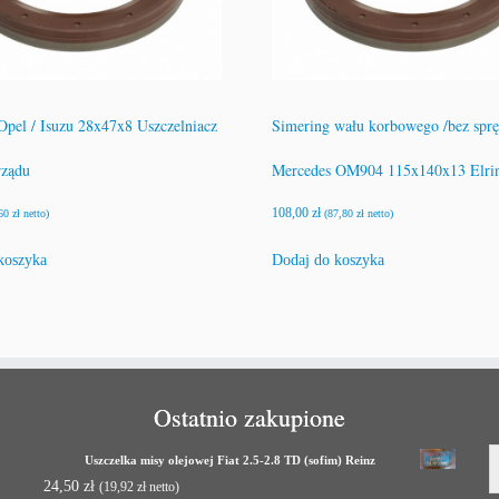
Opel / Isuzu 28x47x8 Uszczelniacz
Simering wału korbowego /bez sprę
rządu
Mercedes OM904 115x140x13 Elri
108,00
zł
,60
zł
netto)
(
87,80
zł
netto)
koszyka
Dodaj do koszyka
Ostatnio zakupione
Uszczelka misy olejowej Fiat 2.5-2.8 TD (sofim) Reinz
24,50
zł
(
19,92
zł
netto)