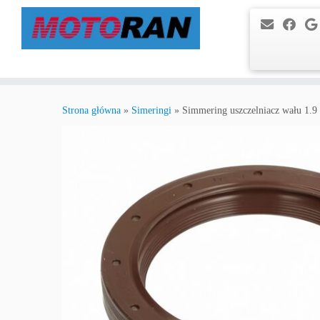
Przejdź
do
Strona główna
»
Simeringi
»
Simmering uszczelniacz wału 1
treści