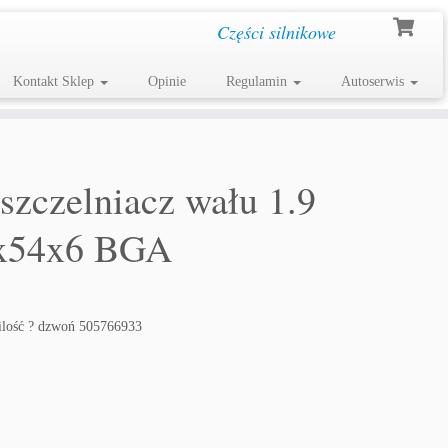
Części silnikowe
Kontakt Sklep
Opinie
Regulamin
Autoserwis
zczelniacz wału 1.9
x54x6 BGA
ilość ? dzwoń 505766933