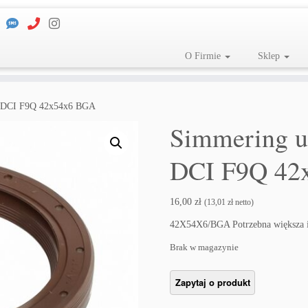
O Firmie
Sklep
.9 DCI F9Q 42x54x6 BGA
Simmering us
DCI F9Q 42
16,00
zł
(
13,01
zł
netto)
42X54X6/BGA Potrzebna większa 
Brak w magazynie