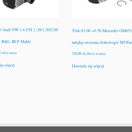
0 Audi VW 1.6 FSI 1.20/1.20/2.00
Tłok 83.00 +0.50 Mercedes OM651 
 BAG, BLP Mahle
tulejką sworznia tłokowego/ MVPar
73,98
zł
netto)
350,00
zł
(
284,55
zł
netto)
ię więcej
Dowiedz się więcej