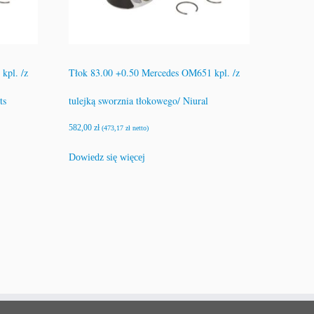
kpl. /z
Tłok 83.00 +0.50 Mercedes OM651 kpl. /z
ts
tulejką sworznia tłokowego/ Niural
582,00
zł
(
473,17
zł
netto)
Dowiedz się więcej