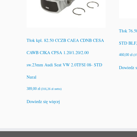
Tłok 76.5
Tłok kpl. 82.50 CCZB CAEA CDNB CESA
STD BLF,
CAWB CJKA CPSA 1.20/1.20/2.00
460,00
zł
(
3
sw.23mm Audi Seat VW 2.0TFSI 08- STD
Dowiedz s
Nural
389,00
zł
(
316,26
zł
netto)
Dowiedz się więcej