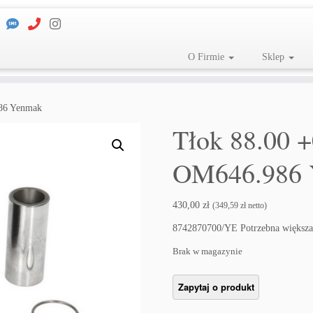
O Firmie
Sklep
986 Yenmak
Tłok 88.00 
OM646.986 
430,00
zł
(
349,59
zł
netto)
8742870700/YE Potrzebna większa
Brak w magazynie